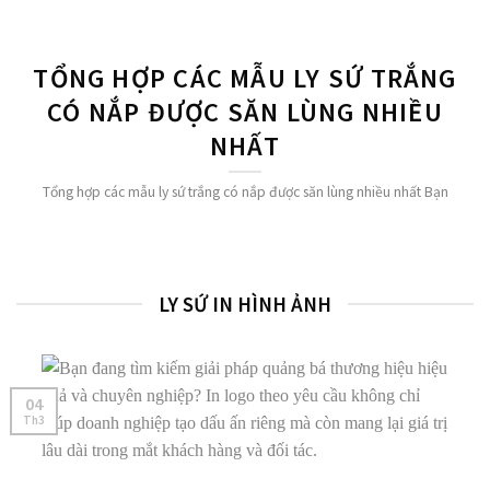
TỔNG HỢP CÁC MẪU LY SỨ TRẮNG
CÓ NẮP ĐƯỢC SĂN LÙNG NHIỀU
NHẤT
Tổng hợp các mẫu ly sứ trắng có nắp được săn lùng nhiều nhất Bạn
LY SỨ IN HÌNH ẢNH
04
Th3