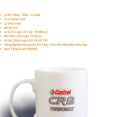
CHUYÊN LY SỨ
Ly Sứ Trắng – Màu – Có Nắp
Ly sứ quán cafe
Ly thủy tinh
Bộ ấm trà
Ly Sứ In Logo từ 5 cái - 30.000 cái
Bộ chén sứ In logo từ 50 cái
In Gia Công Logo Lên Sứ Giá Tốt
Công Nghệ In Nung Lên Sứ/Thủy Tinh Siêu Bền Màu Siêu Đẹp
Quà Tặng Doanh Nghiệp