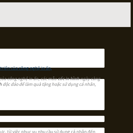
n của công nghệ in ấn, các mẫu
cốc in hình
ngày càng
h
độc đáo để làm quà tặng hoặc sử dụng cá nhân,
ực, từ việc phục vụ nhu cầu sử dụng cá nhân đến