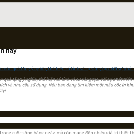
ện nay
quà tặng ý nghĩa, thể hiện cá tính và sự sáng tạo. Với sự phát triể
ở thích và nhu cầu sử dụng. Nếu bạn đang tìm kiếm một mẫu
cốc in hìn
ây!
trong cuộc sống hàng ngày, mà còn mang đến nhiều giá trị thiết th