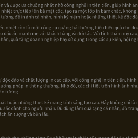
n và được ưa chuộng nhất nhờ công nghệ in tiên tiến, giúp hình ản
ép nhiệt trực tiếp lên bề mặt cốc, tạo ra một lớp in bám chắc, khôn
lý tưởng để in ảnh cá nhân, hình kỷ niệm hoặc những thiết kế độc đá
ển nhiệt còn là một công cụ quảng bá thương hiệu hiệu quả cho doa
 dấu ấn mạnh mẽ với khách hàng và đối tác. Với tính thẩm mỹ cao, đ
nhân, quà tặng doanh nghiệp hay sử dụng trong các sự kiện, hội ngh
 độc đáo và chất lượng in cao cấp. Với công nghệ in tiên tiến, hình
 phương pháp in thông thường. Nhờ đó, các chi tiết trên hình ảnh n
ấn tượng.
huật hoặc những thiết kế mang tính sáng tạo cao. Đây không chỉ l
u sắc dành cho người nhận. Dù dùng làm quà tặng cá nhân, đồ trang 
ách ấn tượng và bền lâu.