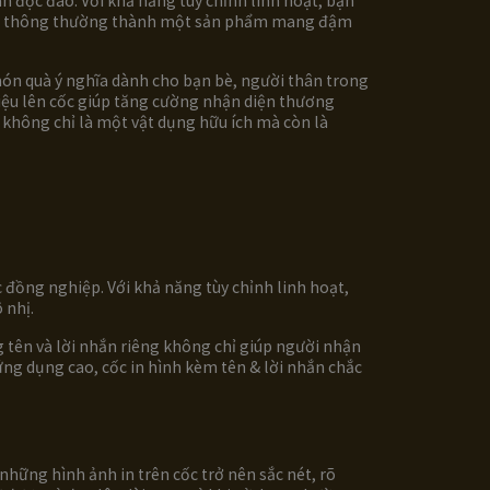
 độc đáo. Với khả năng tùy chỉnh linh hoạt, bạn
ếc cốc thông thường thành một sản phẩm mang đậm
 món quà ý nghĩa dành cho bạn bè, người thân trong
hiệu lên cốc giúp tăng cường nhận diện thương
ầu không chỉ là một vật dụng hữu ích mà còn là
 đồng nghiệp. Với khả năng tùy chỉnh linh hoạt,
 nhị.
g tên và lời nhắn riêng không chỉ giúp người nhận
ứng dụng cao, cốc in hình kèm tên & lời nhắn chắc
 những hình ảnh in trên cốc trở nên sắc nét, rõ