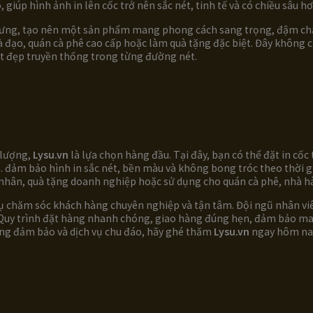
úp hình ảnh in lên cốc trở nên sắc nét, tinh tế và có chiều sâu hơ
 trưng, tạo nên một sản phẩm mang phong cách sang trọng, đậm chất
rà đạo, quán cà phê cao cấp hoặc làm quà tặng đặc biệt. Đây không 
ét đẹp truyền thống trong từng đường nét.
 lượng,
Lysu.vn
là lựa chọn hàng đầu. Tại đây, bạn có thể đặt in cố
… đảm bảo hình in sắc nét, bền màu và không bong tróc theo thời g
 nhân, quà tặng doanh nghiệp hoặc sử dụng cho quán cà phê, nhà h
ụ chăm sóc khách hàng chuyên nghiệp và tận tâm. Đội ngũ nhân viên 
 Quy trình đặt hàng nhanh chóng, giao hàng đúng hẹn, đảm bảo ma
ượng đảm bảo và dịch vụ chu đáo, hãy ghé thăm
Lysu.vn
ngay hôm na