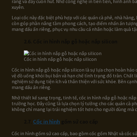
ràng và đầy cuốn hút. Nhờ công nghệ in tiên tiến, hình ảnh b
xuyên.
Loại cốc này đặc biệt phù hợp với các quán cà phê, nhà hàng, 
còn góp phần nâng tầm phong cách, tạo điểm nhấn ấn tượng 
mang dấu ấn riêng, phục vụ nhu cầu cá nhân hoặc làm quà tặn
2.6. Cốc in hình nắp gỗ hoặc nắp silicon
Cốc in hình nắp gỗ hoặc nắp silicon
Cốc in hình nắp gỗ hoặc nắp silicon là sự lựa chọn hoàn hảo ch
vệ đồ uống khỏi bụi bẩn và hạn chế tình trạng đổ tràn. Chất l
nghiệm sử dụng tiện ích và thân thiện với sức khỏe. Bên cạn
mang dấu ấn riêng.
Nhờ thiết kế sang trọng, tinh tế, cốc in hình nắp gỗ hoặc nắ
trường học. Đây cũng là lựa chọn lý tưởng cho các quán cà p
không chỉ mang lại trải nghiệm tốt hơn cho người dùng mà c
2.7.
Cốc in hình
gốm sứ cao cấp
Cốc in hình gốm sứ cao cấp, bao gồm cốc gốm Nhật và cốc sứ 