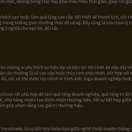
ám chắc, không bong tróc hay phai màu theo thời gian, giúp cốc gi
khách sạn hoặc làm quà tặng cao cấp. Với thiết kế thanh lịch, cốc t
trong không gian thưởng thức đồ uống. Đây cũng là lựa chọn lý 
g ý nghĩa cho bạn bè, đối tác.
o những ai yêu thích sự hiện đại và tiện lợi. Với thiết kế nắp đậy c
iệu cốc thường là sứ cao cấp hoặc thủy tinh chịu nhiệt, kết hợp với 
h đó, cốc có thể được tùy chỉnh in hình ảnh, logo doanh nghiệp ho
p silicon rất phù hợp để làm quà tặng doanh nghiệp, quà tặng tri â
hê, nhà hàng muốn tạo điểm nhấn thương hiệu. Với sự kết hợp giữa
òn góp phần nâng cao giá trị thương hiệu.
handmade, là sự kết hợp hoàn hảo giữa nghệ thuật truyền thống và 