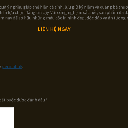
uà ý nghĩa, giúp thể hiện cá tính, lưu giữ kỷ niệm và quảng bá th
h là lựa chọn đáng tin cậy. Với công nghệ in sắc nét, sản phẩm đa 
m nay để sở hữu những mẫu cốc in hình đẹp, độc đáo và ấn tượng 
LIÊN HỆ NGAY
e
permalink
.
bắt buộc được đánh dấu
*