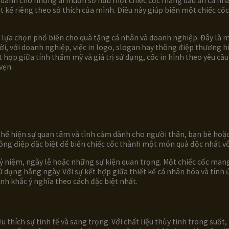
o dành cho những ai muốn sở hữu một chiếc cốc mang dấu ấn cá nhân
hiết kế riêng theo sở thích của mình. Điều này giúp biến một chi
nh lựa chọn phổ biến cho quà tặng cá nhân và doanh nghiệp. Đây là
hời, với doanh nghiệp, việc in logo, slogan hay thông điệp thương 
kết hợp giữa tính thẩm mỹ và giá trị sử dụng, cốc in hình theo yêu c
vẹn.
 thể hiện sự quan tâm và tình cảm dành cho người thân, bạn bè hoặc
hông điệp đặc biệt để biến chiếc cốc thành một món quà độc nhất vô
 kỷ niệm, ngày lễ hoặc những sự kiện quan trọng. Một chiếc cốc man
 dụng hằng ngày. Với sự kết hợp giữa thiết kế cá nhân hóa và tính 
h khắc ý nghĩa theo cách đặc biệt nhất.
 thích sự tinh tế và sang trọng. Với chất liệu thủy tinh trong suốt,