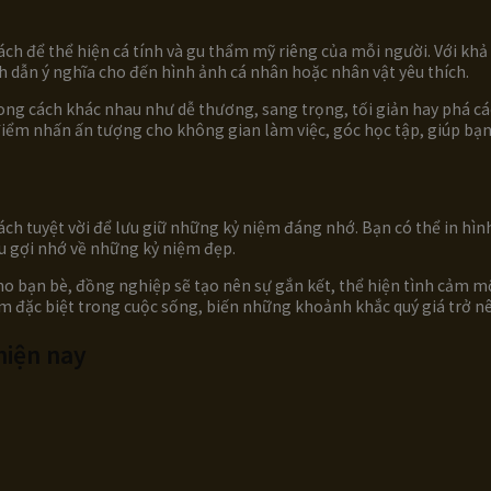
ch để thể hiện cá tính và gu thẩm mỹ riêng của mỗi người. Với khả
ch dẫn ý nghĩa cho đến hình ảnh cá nhân hoặc nhân vật yêu thích.
hong cách khác nhau như dễ thương, sang trọng, tối giản hay phá cá
điểm nhấn ấn tượng cho không gian làm việc, góc học tập, giúp bạ
ch tuyệt vời để lưu giữ những kỷ niệm đáng nhớ. Bạn có thể in hình
u gợi nhớ về những kỷ niệm đẹp.
ho bạn bè, đồng nghiệp sẽ tạo nên sự gắn kết, thể hiện tình cảm mộ
m đặc biệt trong cuộc sống, biến những khoảnh khắc quý giá trở n
hiện nay