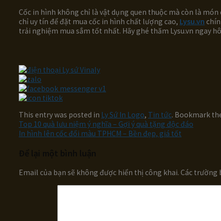
Cốc in hình không chỉ là vật dụng quen thuộc mà còn là món q
chỉ uy tín để đặt mua cốc in hình chất lượng cao,
Lysu.vn
chín
trải nghiệm mua sắm tốt nhất. Hãy ghé thăm Lysu.vn ngay hô
This entry was posted in
Ly Sứ In Logo
,
Tin tức
. Bookmark th
Top 10 quà lưu niệm ý nghĩa – Gợi ý quà tặng độc đáo
In hình lên cốc đổi màu TPHCM – Bền đẹp, giá tốt
Để lại một bình luận
Email của bạn sẽ không được hiển thị công khai.
Các trường 