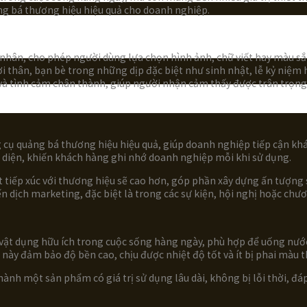
ng bá thương hiệu hiệu quả cho doanh nghiệp.
cá nhân, cho phép người dùng lựa chọn hình ảnh, chữ viết hay màu
ời thân, bạn bè trong những dịp đặc biệt như sinh nhật, lễ kỷ niệm
 và tình cảm chân thành, giúp người nhận cảm thấy được trân trọn
g cụ quảng bá thương hiệu hiệu quả, giúp doanh nghiệp tiếp cận khác
 diện, khiến khách hàng ghi nhớ doanh nghiệp mỗi khi sử dụng.
 tiếp xúc với thương hiệu sẽ cao hơn, góp phần xây dựng ấn tượng s
ến dịch marketing, đặc biệt là trong các sự kiện, hội nghị hoặc chư
t dụng hữu ích trong cuộc sống hàng ngày, phù hợp để uống nước, c
 này đảm bảo độ bền cao, chịu được nhiệt độ tốt và ít bị phai màu t
thành một sản phẩm có giá trị sử dụng lâu dài, không bị lỗi thời, 