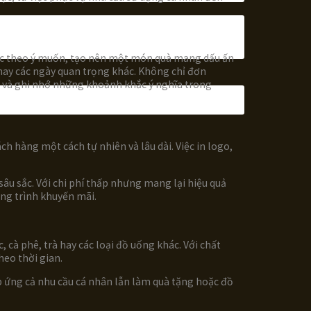
 sắc theo ý muốn, tạo nên một món quà mang dấu ấn
 hay các ngày quan trọng khác. Không chỉ đơn
g và ghi nhớ những khoảnh khắc ý nghĩa trong
h hàng một cách tự nhiên và lâu dài. Việc in logo,
âu sắc. Với chi phí thấp nhưng mang lại hiệu quả
ơng trình khuyến mãi.
à phê, trà hay các loại đồ uống khác. Với chất
heo thời gian.
đáp ứng cả nhu cầu cá nhân lẫn làm quà tặng hoặc đồ