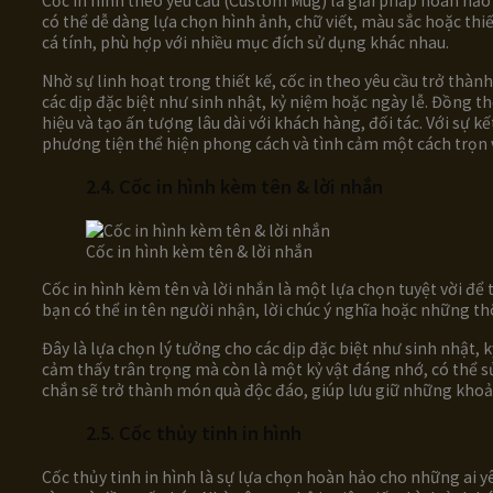
Cốc in hình theo yêu cầu (Custom Mug) là giải pháp hoàn hả
có thể dễ dàng lựa chọn hình ảnh, chữ viết, màu sắc hoặc t
cá tính, phù hợp với nhiều mục đích sử dụng khác nhau.
Nhờ sự linh hoạt trong thiết kế, cốc in theo yêu cầu trở thà
các dịp đặc biệt như sinh nhật, kỷ niệm hoặc ngày lễ. Đồng t
hiệu và tạo ấn tượng lâu dài với khách hàng, đối tác. Với sự 
phương tiện thể hiện phong cách và tình cảm một cách trọn 
2.4. Cốc in hình kèm tên & lời nhắn
Cốc in hình kèm tên & lời nhắn
Cốc in hình kèm tên và lời nhắn là một lựa chọn tuyệt vời để
bạn có thể in tên người nhận, lời chúc ý nghĩa hoặc những t
Đây là lựa chọn lý tưởng cho các dịp đặc biệt như sinh nhật,
cảm thấy trân trọng mà còn là một kỷ vật đáng nhớ, có thể sử
chắn sẽ trở thành món quà độc đáo, giúp lưu giữ những khoản
2.5. Cốc thủy tinh in hình
Cốc thủy tinh in hình là sự lựa chọn hoàn hảo cho những ai yêu