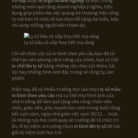
có nắp
được
in logo doanh nghiệp
là một trong
những món quà tặng doanh nghiệp ý nghĩa, tiện
dụng góp phần vào việc quảng bá thương hiệu công
ty mà ban tổ chức sẽ lựa chọn để tặng đại biểu, báo
chí cùng những người đến tham dự.
Ly sứ bầu có nắp hoạ tiết mạ vàng
Chỉ với chiếc cốc sứ in hình theo yêu cầu bạn đã có
thể tạo nên phong cách riêng của mình, bạn có thể
in chữ lên ly sứ
bằng những câu chúc sức khỏe, tài
lộc hay những hình ảnh đặc trưng về công ty, sản
phẩm.
Hiện nay, đã có nhiều trường học lựa chọn
ly sứ màu
in hình theo yêu cầu
mà cụ thể như hình ảnh của
nhà trường để làm quà tặng cho công nhân viên
chức, giáo viên, phụ huynh học sinh trong buổi tổng
kết cuối năm, ngày nhà giáo việt nam 20/11… hoặc
là những cựu học sinh quay về trường để tổ chức tri
ân, lễ kỷ niệm ra trường chọn
in hình lên ly sứ
để lưu
giữ kỷ niệm tuổi học trò.