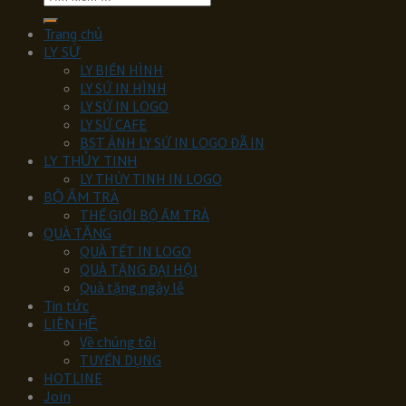
kiếm:
Trang chủ
LY SỨ
LY BIẾN HÌNH
LY SỨ IN HÌNH
LY SỨ IN LOGO
LY SỨ CAFE
BST ẢNH LY SỨ IN LOGO ĐÃ IN
LY THỦY TINH
LY THỦY TINH IN LOGO
BỘ ẤM TRÀ
THẾ GIỚI BỘ ẤM TRÀ
QUÀ TẶNG
QUÀ TẾT IN LOGO
QUÀ TẶNG ĐẠI HỘI
Quà tặng ngày lễ
Tin tức
LIÊN HỆ
Về chúng tôi
TUYỂN DỤNG
HOTLINE
Join