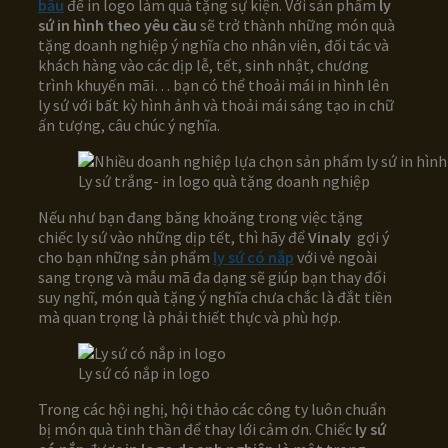
bầu
để in logo làm quà tặng sự kiện. Với sản phẩm
ly
sứ in hình theo yêu cầu
sẽ trở thành những món quà
tặng doanh nghiệp ý nghĩa cho nhân viên, đối tác và
khách hàng vào các dịp lễ, tết, sinh nhật, chương
trình khuyến mãi… bạn có thể thoải mái in hình lên
ly sứ với bất kỳ hình ảnh và thoải mái sáng tạo in chữ
ấn tượng, câu chúc ý nghĩa.
Ly sứ trắng- in logo quà tặng doanh nghiệp
Nếu như bạn đang băng khoăng trong việc tặng
chiếc ly sứ vào những dịp tết, thì hãy để
Vinaly
gợi ý
cho bạn những sản phẩm
ly sứ có nắp
với vẻ ngoài
sang trọng và mẫu mã đa dạng sẽ giúp bạn thay đổi
suy nghĩ, món quà tặng ý nghĩa chưa chắc là đắt tiền
mà quan trọng là phải thiết thực và phù hợp.
Ly sứ có nắp in logo
Trong các hội nghị, hội thảo các công ty luôn chuẩn
bị món quà tinh thần để thay lới cảm ơn. Chiếc
ly sứ