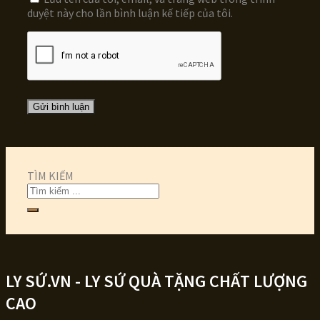
duyệt này cho lần bình luận kế tiếp của tôi.
TÌM KIẾM
LY SỨ.VN - LY SỨ QUÀ TẶNG CHẤT LƯỢNG
CAO