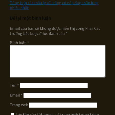
Tổng hợp các mẫu ly sứ trắng có nắp được săn lùng
nhiều nhất
Để lại một bình luận
Email của bạn sẽ không được hiển thị công khai.
Các
trường bắt buộc được đánh dấu
*
Bình luận
*
Tên
*
Email
*
Trang web
Lưu tên của tôi, email, và trang web trong trình