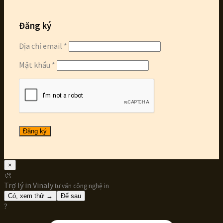
Đăng ký
Địa chỉ email
*
Mật khẩu
*
Đăng ký
×
🎨
Trợ lý in Vinaly
tư vấn công nghệ in
Có, xem thử →
Để sau
?