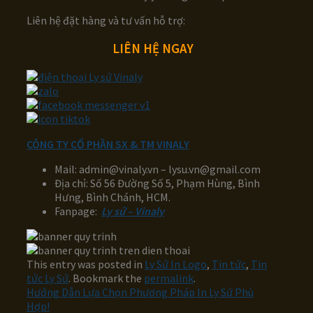
Liên hệ đặt hàng và tư vấn hỗ trợ:
LIÊN HỆ NGAY
CÔNG TY CỔ PHẦN SX & TM VINALY
Mail: admin@vinaly.vn – lysu.vn@gmail.com
Địa chỉ: Số 56 Đường Số 5, Phạm Hùng, Bình
Hưng, Bình Chánh, HCM.
Fanpage:
Ly sứ – Vinaly
This entry was posted in
Ly Sứ In Logo
,
Tin tức
,
Tin
tức Ly Sứ
. Bookmark the
permalink
.
Hướng Dẫn Lựa Chọn Phương Pháp In Ly Sứ Phù
Hợp!