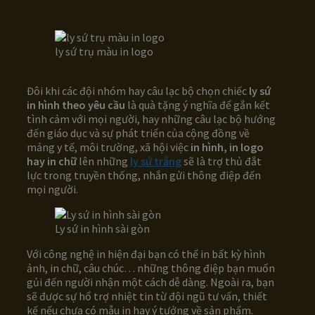
ly sứ trụ màu in logo
Đôi khi các đội nhóm hay câu lạc bộ chọn chiếc
ly sứ
in hình theo yêu cầu
là quà tặng ý nghĩa để gắn kết
tình cảm với mọi người, hay những câu lạc bộ hướng
đến giáo dục và sự phát triển của cộng đồng về
mảng y tế, môi trường, xã hội việc
in hình, in logo
hay in chữ
lên những
ly sứ trắng
sẽ là trợ thủ đắt
lực trong truyền thống, nhắn gửi thông điệp đến
mọi người.
Ly sứ in hình sài gòn
Với công nghệ in hiện đại bạn có thể in bất kỳ hình
ảnh, in chữ, câu chúc… những thông điệp bạn muốn
gủi đến người nhận một cách dễ dàng. Ngoài ra, bạn
sẽ được sự hổ trợ nhiệt tin từ đội ngũ tư vấn, thiết
kế nếu chưa có mẫu in hay ý tưởng về sản phẩm.