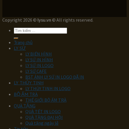
Copyright 2026 ©
lysu.vn
© All rights reserved.
Tìm
kiếm:
Trang chủ
LY SỨ
LY BIẾN HÌNH
LY SỨ IN HÌNH
LY SỨ IN LOGO
LY SỨ CAFE
BST ẢNH LY SỨ IN LOGO ĐÃ IN
LY THỦY TINH
LY THỦY TINH IN LOGO
BỘ ẤM TRÀ
THẾ GIỚI BỘ ẤM TRÀ
QUÀ TẶNG
QUÀ TẾT IN LOGO
QUÀ TẶNG ĐẠI HỘI
Quà tặng ngày lễ
Tin tức