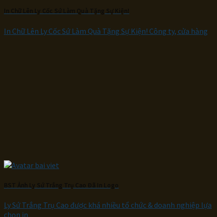
In Chữ Lên Ly Cốc Sứ Làm Quà Tặng Sự Kiện!
In Chữ Lên Ly Cốc Sứ Làm Quà Tặng Sự Kiện! Công ty, cửa hàng
BST Ảnh Ly Sứ Trắng Trụ Cao Đã In Logo
Ly Sứ Trắng Trụ Cao được khá nhiều tổ chức & doanh nghiệp lựa
chọn in