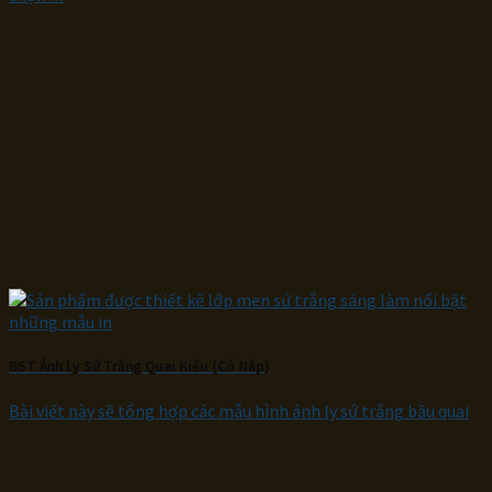
BST Ảnh Ly Sứ Trắng Quai Kiểu (Có Nắp)
Bài viết này sẽ tổng hợp các mẫu hình ảnh ly sứ trắng bầu quai