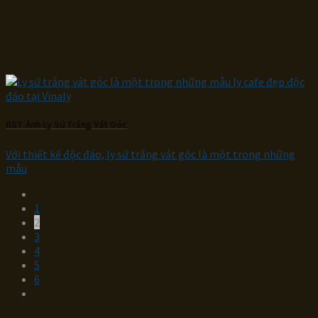
BST Ảnh Ly Sứ Trắng Vát Góc
Với thiết kế độc đáo, ly sứ trắng vát góc là một trong những
mẫu
1
2
3
4
5
6