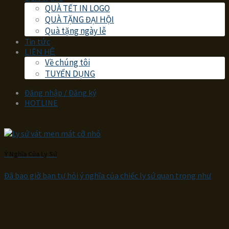
QUÀ TẾT IN LOGO
QUÀ TẶNG ĐẠI HỘI
Quà tặng ngày lễ
Tin tức
LIÊN HỆ
Về chúng tôi
TUYỂN DỤNG
Đăng nhập / Đăng ký
HOTLINE
Ý Nghĩa Của Ly Sứ
Đã bao giờ bạn tự hỏi ý nghĩa của chiếc ly sứ quan trọng như