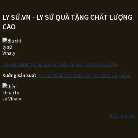
LY SỨ.VN - LY SỨ QUÀ TẶNG CHẤT LƯỢNG
CAO
Trụ Sở Công Ty:
68 Bùi Tư Toàn, An Lạc, Bình Tân, HCM
.
Xưởng Sản Xuất:
92/10/20 Bùi Tư Toàn, An Lạc, Bình Tân, HCM.
0931.399.033