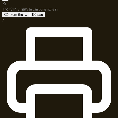
🎨
Trợ lý in Vinaly
tư vấn công nghệ in
Có, xem thử →
Để sau
?