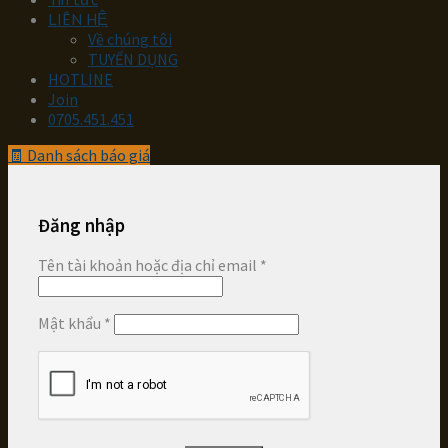
LIÊN HỆ
Về chúng tôi
TUYỂN DỤNG
HOTLINE
Join
0705.451.451
🧾
Danh sách báo giá
Đăng nhập
Tên tài khoản hoặc địa chỉ email
*
Mật khẩu
*