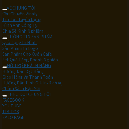
VỀ CHÚNG TÔI
Câu Chuyện Vinaly
Tin Tức Tuyển Dụng
Hình Ảnh Công Ty
Chia Sẽ Kinh Nghiệm
THÔNG TIN SẢN PHẨM
Quà Tặng In Hình
Sản Phẩm In Logo
Sản Phẩm Cho Quán Cafe
Set Quà Tặng Doanh Nghiệp
HỖ TRỢ KHÁCH HÀNG
Hướng Dẫn Đặt Hàng
Giao Hàng Và Thanh Toán
Hướng Dẫn Tính Giá In/Dịch Vụ
Chính Sách Hậu Mãi
THEO DÕI CHÚNG TÔI
FACEBOOK
YOUTUBE
TIK TOK
ZALO PAGE