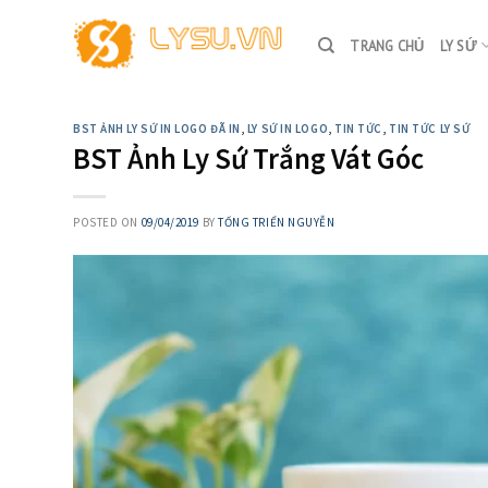
Skip
to
TRANG CHỦ
LY SỨ
content
BST ẢNH LY SỨ IN LOGO ĐÃ IN
,
LY SỨ IN LOGO
,
TIN TỨC
,
TIN TỨC LY SỨ
BST Ảnh Ly Sứ Trắng Vát Góc
POSTED ON
09/04/2019
BY
TỐNG TRIỂN NGUYỄN