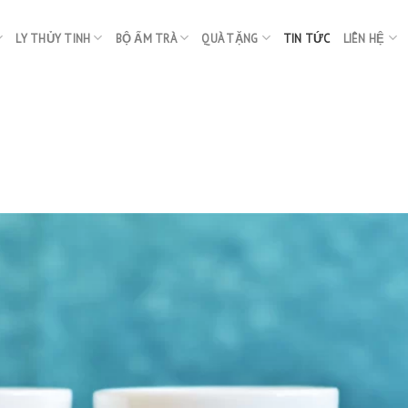
LY THỦY TINH
BỘ ẤM TRÀ
QUÀ TẶNG
TIN TỨC
LIÊN HỆ