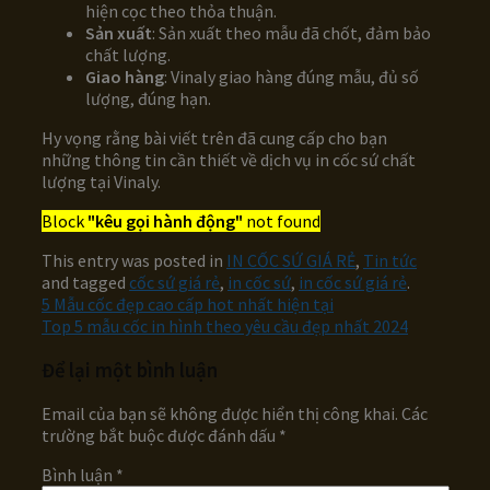
hiện cọc theo thỏa thuận.
Sản xuất
: Sản xuất theo mẫu đã chốt, đảm bảo
chất lượng.
Giao hàng
: Vinaly giao hàng đúng mẫu, đủ số
lượng, đúng hạn.
Hy vọng rằng bài viết trên đã cung cấp cho bạn
những thông tin cần thiết về dịch vụ in cốc sứ chất
lượng tại Vinaly.
Block
"kêu gọi hành động"
not found
This entry was posted in
IN CỐC SỨ GIÁ RẺ
,
Tin tức
and tagged
cốc sứ giá rẻ
,
in cốc sứ
,
in cốc sứ giá rẻ
.
5 Mẫu cốc đẹp cao cấp hot nhất hiện tại
Top 5 mẫu cốc in hình theo yêu cầu đẹp nhất 2024
Để lại một bình luận
Email của bạn sẽ không được hiển thị công khai.
Các
trường bắt buộc được đánh dấu
*
Bình luận
*