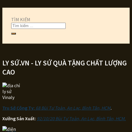
TÌM KIẾM
LY SỨ.VN - LY SỨ QUÀ TẶNG CHẤT LƯỢNG
CAO
Trụ Sở Công Ty:
68 Bùi Tư Toàn, An Lạc, Bình Tân, HCM
.
Xưởng Sản Xuất:
92/10/20 Bùi Tư Toàn, An Lạc, Bình Tân, HCM.