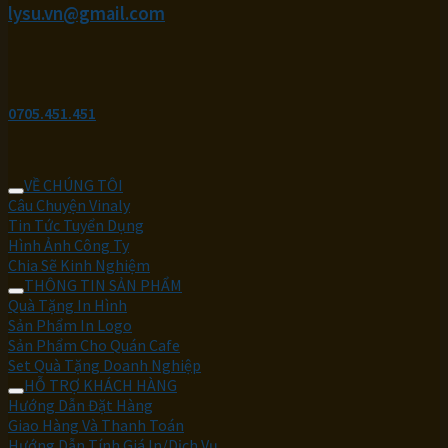
lysu.vn@gmail.com
0705.451.451
VỀ CHÚNG TÔI
Câu Chuyện Vinaly
Tin Tức Tuyển Dụng
Hình Ảnh Công Ty
Chia Sẽ Kinh Nghiệm
THÔNG TIN SẢN PHẨM
Quà Tặng In Hình
Sản Phẩm In Logo
Sản Phẩm Cho Quán Cafe
Set Quà Tặng Doanh Nghiệp
HỖ TRỢ KHÁCH HÀNG
Hướng Dẫn Đặt Hàng
Giao Hàng Và Thanh Toán
Hướng Dẫn Tính Giá In/Dịch Vụ