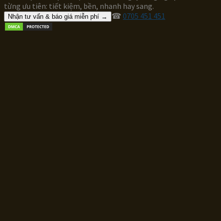
từng ưu tiên: tiết kiệm, bền, nhanh hay sang.
☎
0705 451 451
Nhận tư vấn & báo giá miễn phí →