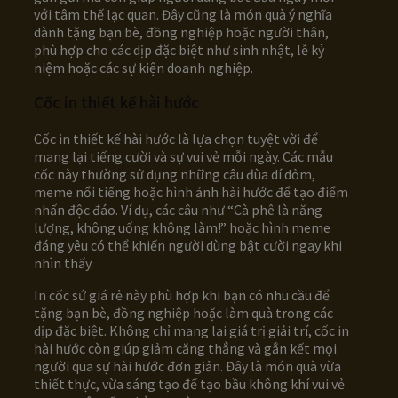
với tâm thế lạc quan. Đây cũng là món quà ý nghĩa
dành tặng bạn bè, đồng nghiệp hoặc người thân,
phù hợp cho các dịp đặc biệt như sinh nhật, lễ kỷ
niệm hoặc các sự kiện doanh nghiệp.
Cốc in thiết kế hài hước
Cốc in thiết kế hài hước là lựa chọn tuyệt vời để
mang lại tiếng cười và sự vui vẻ mỗi ngày. Các mẫu
cốc này thường sử dụng những câu đùa dí dỏm,
meme nổi tiếng hoặc hình ảnh hài hước để tạo điểm
nhấn độc đáo. Ví dụ, các câu như “Cà phê là năng
lượng, không uống không làm!” hoặc hình meme
đáng yêu có thể khiến người dùng bật cười ngay khi
nhìn thấy.
In cốc sứ giá rẻ này phù hợp khi bạn có nhu cầu để
tặng bạn bè, đồng nghiệp hoặc làm quà trong các
dịp đặc biệt. Không chỉ mang lại giá trị giải trí, cốc in
hài hước còn giúp giảm căng thẳng và gắn kết mọi
người qua sự hài hước đơn giản. Đây là món quà vừa
thiết thực, vừa sáng tạo để tạo bầu không khí vui vẻ