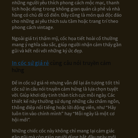
những người yêu thích phong cách mộc mạc, thanh
lịch hoặc dùng trong không gian quán cà phê và nhà
hàng có chủ đề cổ điển. Đây cũng là món quà độc đáo
cho những ai yêu thích sưu tầm hoặc trang trí theo
phong cách vintage.
Ngoài giá trị thẩm mỹ, cốc họa tiết hoài cổ thường
mang ý nghĩa sâu sắc, giúp người nhận cảm thấy gần
gũi và kết nối với những ký ức đẹp.
In cốc sứ giá rẻ
cùng câu nói truyền cảm
hứng
Để in cốc sứ giá rẻ nhưng vẫn để lại ấn tượng tốt thì
cốc sứ in câu nói truyền cảm hứng là lựa chọn tuyệt
vời. Giúp khơi dậy tinh thần tích cực mỗi ngày. Các
thiết kế này thường sử dụng những câu châm ngôn,
thông điệp nổi tiếng hoặc lời động viên, như “Hãy
luôn tin vào chính mình” hay “Mỗi ngày là một cơ
hội mới”.
Những chiếc cốc này không chỉ mang lại cảm giác
gần gũi mà còn giúp người dùng bắt đầu ngày mới