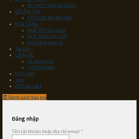
LY THỦY TINH IN LOGO
BỘ ẤM TRÀ
THẾ GIỚI BỘ ẤM TRÀ
QUÀ TẶNG
QUÀ TẾT IN LOGO
QUÀ TẶNG ĐẠI HỘI
Quà tặng ngày lễ
Tin tức
LIÊN HỆ
Về chúng tôi
TUYỂN DỤNG
HOTLINE
Join
0705.451.451
🧾
Danh sách báo giá
Đăng nhập
Tên tài khoản hoặc địa chỉ email
*