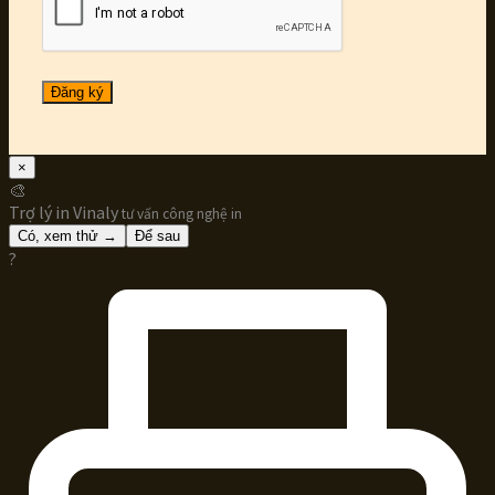
Đăng ký
×
🎨
Trợ lý in Vinaly
tư vấn công nghệ in
Có, xem thử →
Để sau
?