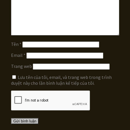
Tên
*
Email
*
Trang web
Lưu tên của tôi, email, và trang web trong trình
duyệt này cho lần bình luận kế tiếp của tôi.