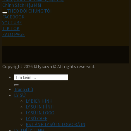
Chính Sách Hậu Mãi
THEO DÕI CHÚNG TÔI
FACEBOOK
YOUTUBE
TIK TOK
ZALO PAGE
Copyright 2026 ©
lysu.vn
© All rights reserved.
Tìm
kiếm:
Trang chủ
LY SỨ
LY BIẾN HÌNH
LY SỨ IN HÌNH
LY SỨ IN LOGO
LY SỨ CAFE
BST ẢNH LY SỨ IN LOGO ĐÃ IN
LY THỦY TINH