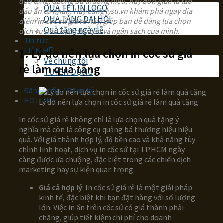
quà tặng, quảng bá thương hiệu, hay đơn giản là tạo
QUÀ TẾT IN LOGO
dấu ấn cá nhân. Hãy cùng lysu.vn khám phá ngay địa
QUÀ TẶNG ĐẠI HỘI
điểm
in cốc sứ giá rẻ
này, giúp bạn dễ dàng lựa chọn
Quà tặng ngày lễ
dịch vụ phù hợp nhu cầu và ngân sách của mình.
Tin tức
LIÊN HỆ
1. Lý do nên lựa chọn in cốc sứ giá
Về chúng tôi
rẻ làm quà tặng
TUYỂN DỤNG
Đăng nhập / Đăng ký
HOTLINE
Lý do nên lựa chọn in cốc sứ giá rẻ làm quà tặng
In cốc sứ giá rẻ không chỉ là lựa chọn quà tặng ý
nghĩa mà còn là công cụ quảng bá thương hiệu hiệu
quả. Với giá thành hợp lý, độ bền cao và khả năng tùy
chỉnh linh hoạt, dịch vụ in cốc sứ tại TP.HCM ngày
càng được ưa chuộng, đặc biệt trong các chiến dịch
marketing hay sự kiện quan trọng.
Giá cả hợp lý
: In cốc sứ giá rẻ là một giải pháp
kinh tế, đặc biệt khi bạn đặt hàng với số lượng
lớn. Việc in ấn trên cốc sứ có giá thành phải
chăng, giúp tiết kiệm chi phí cho doanh