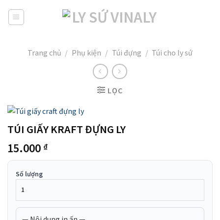
Skip
to
content
Trang chủ
/
Phụ kiện
/
Túi đựng
/
Túi cho ly sứ
LỌC
TÚI GIẤY KRAFT ĐỰNG LY
15.000
₫
Số lượng