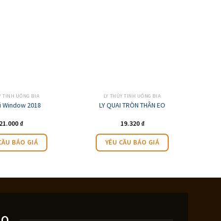
Y TINH UỐNG BIA
LY THỦY TINH UỐNG BIA
i Window 2018
LY QUAI TRÒN THÂN EO
21.000
₫
19.320
₫
CẦU BÁO GIÁ
YÊU CẦU BÁO GIÁ
AO