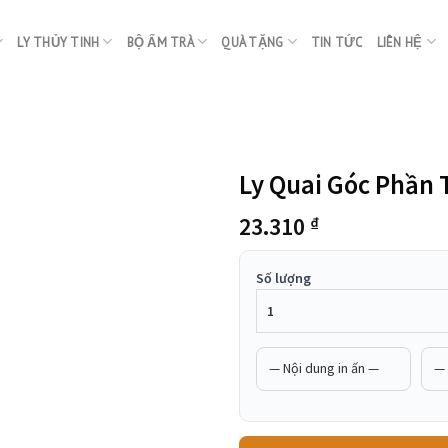
LY THỦY TINH
BỘ ẤM TRÀ
QUÀ TẶNG
TIN TỨC
LIÊN HỆ
Ly Quai Góc Phần 
23.310
₫
Số lượng