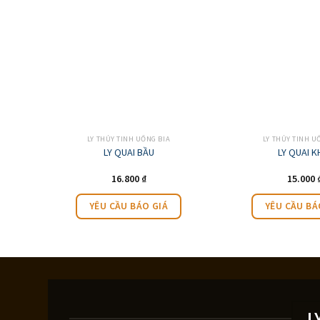
LY THỦY TINH UỐNG BIA
LY THỦY TINH U
o
LY QUAI BẦU
LY QUAI K
16.800
₫
15.000
YÊU CẦU BÁO GIÁ
YÊU CẦU BÁ
L