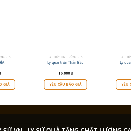
ỐNG BIA
LY THỦY TINH UỐNG BIA
LY THỦ
HÍA
Ly quai trơn Thân Bầu
Ly qua
₫
16.000
₫
O GIÁ
YÊU CẦU BÁO GIÁ
YÊU 
Y SỨ.VN - LY SỨ QUÀ TẶNG CHẤT LƯỢNG C