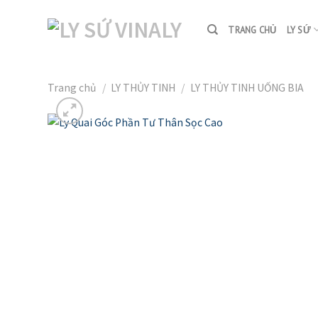
Skip
to
TRANG CHỦ
LY SỨ
content
Trang chủ
/
LY THỦY TINH
/
LY THỦY TINH UỐNG BIA