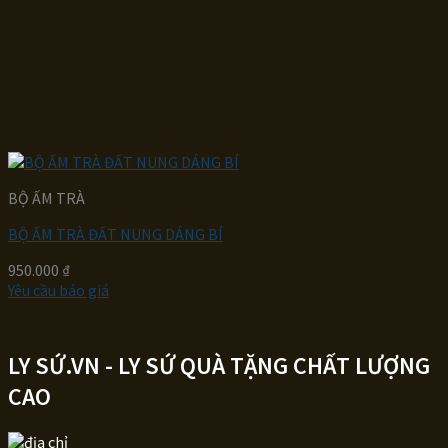
BỘ ẤM TRÀ
BỘ ẤM TRÀ ĐẤT NUNG DÁNG BÍ
950.000
₫
Yêu cầu báo giá
LY SỨ.VN - LY SỨ QUÀ TẶNG CHẤT LƯỢNG
CAO