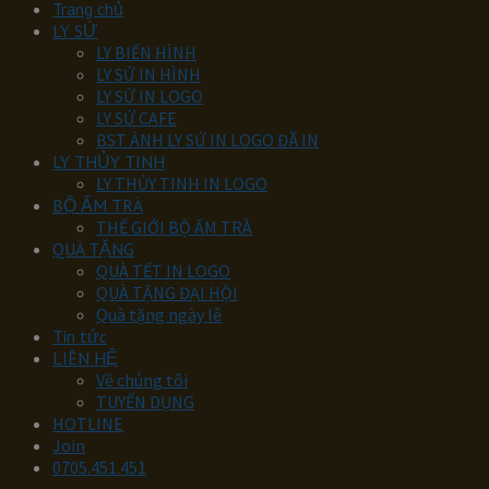
Trang chủ
LY SỨ
LY BIẾN HÌNH
LY SỨ IN HÌNH
LY SỨ IN LOGO
LY SỨ CAFE
BST ẢNH LY SỨ IN LOGO ĐÃ IN
LY THỦY TINH
LY THỦY TINH IN LOGO
BỘ ẤM TRÀ
THẾ GIỚI BỘ ẤM TRÀ
QUÀ TẶNG
QUÀ TẾT IN LOGO
QUÀ TẶNG ĐẠI HỘI
Quà tặng ngày lễ
Tin tức
LIÊN HỆ
Về chúng tôi
TUYỂN DỤNG
HOTLINE
Join
0705.451.451