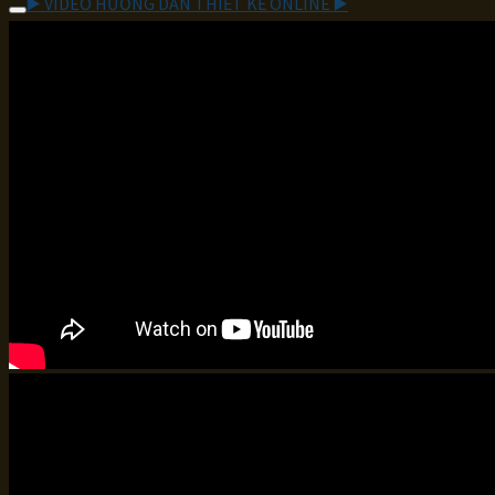
▶️ VIDEO HƯỚNG DẪN THIẾT KẾ ONLINE ▶️