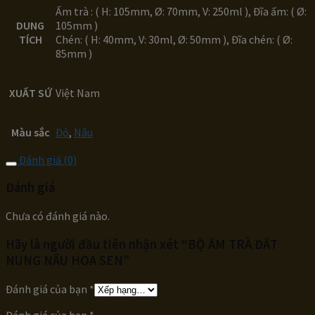
Ấm trà : ( H: 105mm, Ø: 70mm, V: 250ml ), Đĩa ấm: ( Ø:
DUNG
105mm )
TÍCH
Chén: ( H: 40mm, V: 30ml, Ø: 50mm ), Đĩa chén: ( Ø:
85mm )
XUẤT SỨ
Việt Nam
Màu sắc
Đỏ
,
Nâu
Đánh giá (0)
Đánh giá
Chưa có đánh giá nào.
Hãy là người đầu tiên nhận xét “BỘ ẤM TRÀ ĐẤT
NUNG NÂU HOA SEN”
Đánh giá của bạn
*
Đánh giá của bạn
*