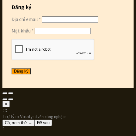
Đăng ký
Địa chỉ email
*
Mật khẩu
*
Đăng ký
×
🎨
Trợ lý in Vinaly
tư vấn công nghệ in
Có, xem thử →
Để sau
?