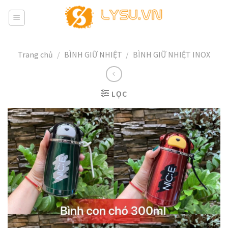
Skip
to
content
Trang chủ
/
BÌNH GIỮ NHIỆT
/
BÌNH GIỮ NHIỆT INOX
LỌC