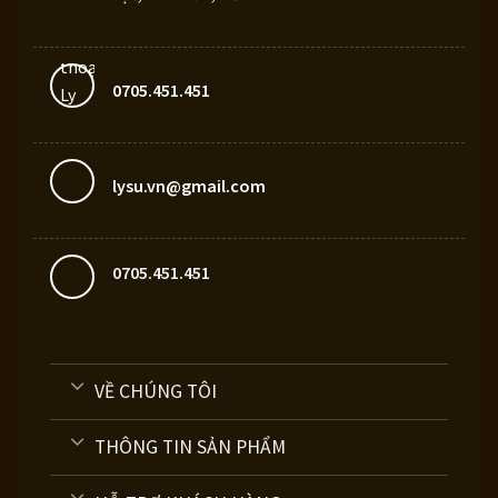
hẩm
phẩm
0705.451.451
lysu.vn@gmail.com
0705.451.451
VỀ CHÚNG TÔI
THÔNG TIN SẢN PHẨM