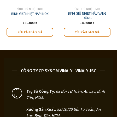
BÌNH GIỮ NHIỆT INOX
BÌNH GIỮ NHIỆT INOX
BÌNH GIỮ NHIỆT MÀU VÀNG
BÌNH GIỮ NHIỆT NẮP INOX
ĐỒNG
130.000
₫
140.000
₫
n
Sản
YÊU CẦU BÁO GIÁ
YÊU CẦU BÁO GIÁ
hẩm
phẩm
y
này
có
iều
nhiều
ến
biến
.
thể.
c
Các
CÔNG TY CP SX&TM VINALY - VINALY JSC
y
tùy
ọn
chọn
có
ể
thể
Trụ Sở Công Ty:
68 Bùi Tư Toàn, An Lạc, Bình
ợc
được
Tân, HCM
.
ọn
chọn
ên
trên
Xưởng Sản Xuất:
92/10/20 Bùi Tư Toàn, An
ang
trang
n
sản
Lạc, Bình Tân, HCM.