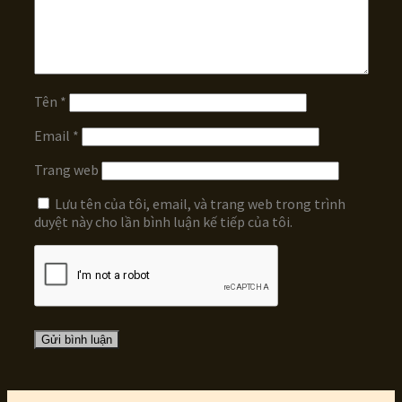
Tên
*
Email
*
Trang web
Lưu tên của tôi, email, và trang web trong trình
duyệt này cho lần bình luận kế tiếp của tôi.