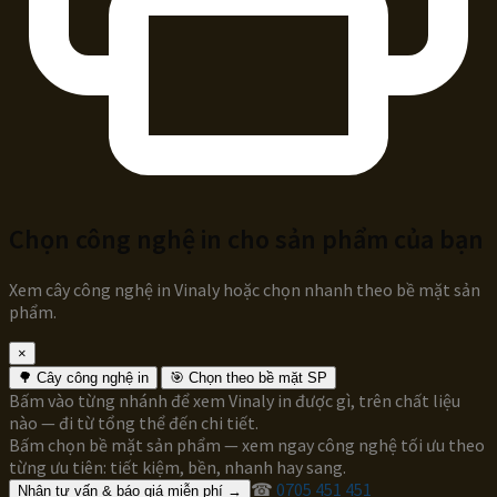
Chọn công nghệ in cho sản phẩm của bạn
Xem cây công nghệ in Vinaly hoặc chọn nhanh theo bề mặt sản
phẩm.
×
🌳 Cây công nghệ in
🎯 Chọn theo bề mặt SP
Bấm vào từng nhánh để xem Vinaly in được gì, trên chất liệu
nào — đi từ tổng thể đến chi tiết.
Bấm chọn bề mặt sản phẩm — xem ngay công nghệ tối ưu theo
từng ưu tiên: tiết kiệm, bền, nhanh hay sang.
☎
0705 451 451
Nhận tư vấn & báo giá miễn phí →