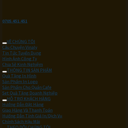
0705.451.451
VỀ CHÚNG TÔI
Câu Chuyện Vinaly
Tin Tức Tuyển Dụng
Hình Ảnh Công Ty
Chia Sẽ Kinh Nghiệm
THÔNG TIN SẢN PHẨM
Quà Tặng In Hình
Sản Phẩm In Logo
Sản Phẩm Cho Quán Cafe
Set Quà Tặng Doanh Nghiệp
HỖ TRỢ KHÁCH HÀNG
Hướng Dẫn Đặt Hàng
Giao Hàng Và Thanh Toán
Hướng Dẫn Tính Giá In/Dịch Vụ
Chính Sách Hậu Mãi
THEO DÕI CHÚNG TÔI