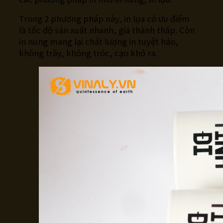
Trong 2 phương pháp này, in lụa có ưu điểm
là tốc độ sản xuất nhanh, giá thành thấp. Còn
in nung mang lại chất lượng in tuyệt hảo,
không trầy, không tróc, cạo khó ra.