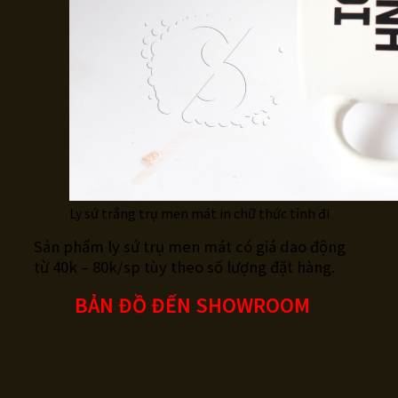
Ly sứ trắng trụ men mát in chữ thức tỉnh đi
Sản phẩm ly sứ trụ men mát có giá dao động
từ 40k – 80k/sp tùy theo số lượng đặt hàng.
BẢN ĐỒ ĐẾN SHOWROOM