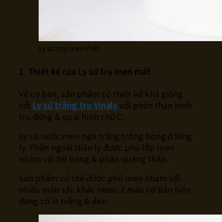
Ly sứ trụ men mát
1. Thiết kế của Ly sứ trụ men mát
Về cơ bản, sản phẩm có thiết kế khá giống
với
Ly sứ trắng trụ Vinaly
với phần thân hình
trụ đứng & quai hình chữ C.
Ly có nước men ngà trắng tróng bóng ở lòng
ly. Phần ngoài thân ly được phủ lớp men
nhám với bộ bóng & phản quang thấp.
Sản phẩm có thể được phủ men nhám với
nhiều màu sắc khác nhau. 2 màu cơ bản hiện
đang có là trắng & đen.