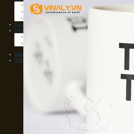
QUÀ TẾT IN LOGO
QUÀ TẶNG ĐẠI HỘI
Quà tặng ngày lễ
Tin tức
LIÊN HỆ
Về chúng tôi
TUYỂN DỤNG
Đăng nhập / Đăng ký
HOTLINE