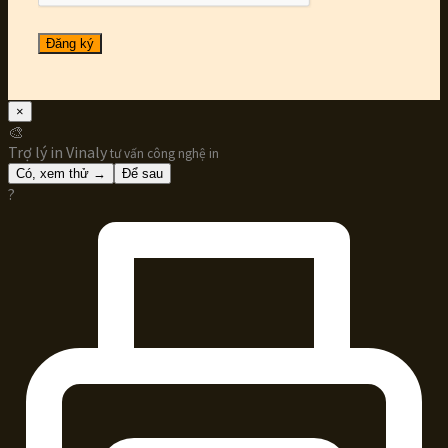
Đăng ký
×
🎨
Trợ lý in Vinaly
tư vấn công nghệ in
Có, xem thử →
Để sau
?