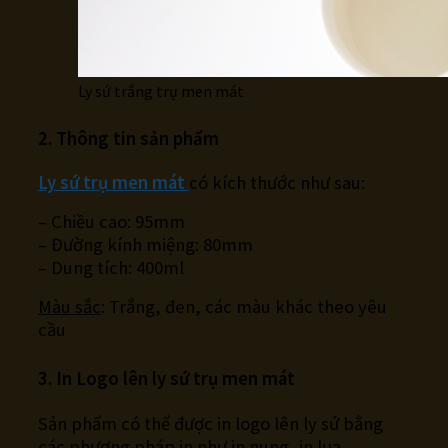
Ly sứ trắng trụ men mát
2. Thông tin sản phẩm
Ly sứ trụ men mát
có kích thước như sau:
– Chiều cao: 95mm
– Đường kính miệng: 80mm
– Dung tích: 400ml
Màu sắc
: Trắng, đen, các màu khác theo yêu
cầu
3. In Logo lên ly sứ trụ men mát
Sản phẩm có thể được in logo lên ly sứ bằng
các phương pháp in như in nung, in lụa.