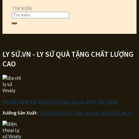
TÌM KIẾM
LY SỨ.VN - LY SỨ QUÀ TẶNG CHẤT LƯỢNG
CAO
Trụ Sở Công Ty:
68 Bùi Tư Toàn, An Lạc, Bình Tân, HCM
.
Xưởng Sản Xuất:
92/10/20 Bùi Tư Toàn, An Lạc, Bình Tân, HCM.