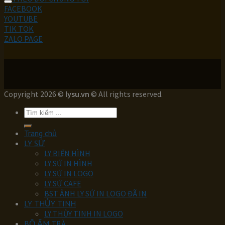
FACEBOOK
YOUTUBE
TIK TOK
ZALO PAGE
Copyright 2026 ©
lysu.vn
© All rights reserved.
Tìm
kiếm:
Trang chủ
LY SỨ
LY BIẾN HÌNH
LY SỨ IN HÌNH
LY SỨ IN LOGO
LY SỨ CAFE
BST ẢNH LY SỨ IN LOGO ĐÃ IN
LY THỦY TINH
LY THỦY TINH IN LOGO
BỘ ẤM TRÀ