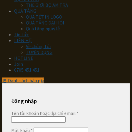
THẾ GIỚI BỘ ẤM TRÀ
QUÀ TẶNG
QUÀ TẾT IN LOGO
QUÀ TẶNG ĐẠI HỘI
Quà tặng ngày lễ
Tin tức
LIÊN HỆ
Về chúng tôi
TUYỂN DỤNG
HOTLINE
Join
0705.451.451
🧾
Danh sách báo giá
Đăng nhập
Tên tài khoản hoặc địa chỉ email
*
Mật khẩu
*