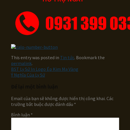
This entry was posted in
Tin tức
. Bookmark the
permalink
.
BST Ly Sứ In Logo Ép Kim Mạ Vàng
Ý Nghĩa Của Ly Sứ
Để lại một bình luận
Email của bạn sẽ không được hiển thị công khai.
Các
trường bắt buộc được đánh dấu
*
Bình luận
*