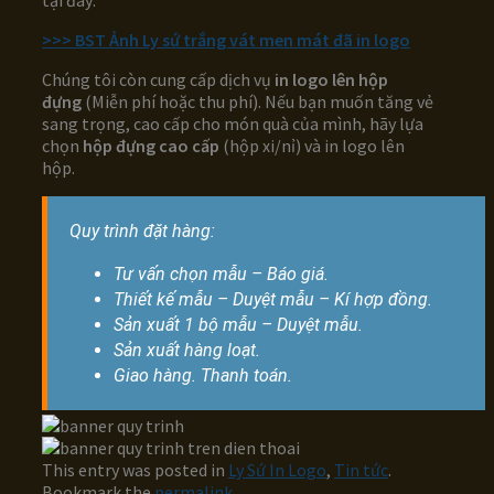
tại đây:
>>> BST Ảnh Ly sứ trắng vát men mát đã in logo
Chúng tôi còn cung cấp dịch vụ
in logo lên hộp
đựng
(Miễn phí hoặc thu phí). Nếu bạn muốn tăng vẻ
sang trọng, cao cấp cho món quà của mình, hãy lựa
chọn
hộp đựng cao cấp
(hộp xi/nỉ) và in logo lên
hộp.
Quy trình đặt hàng:
Tư vấn chọn mẫu – Báo giá.
Thiết kế mẫu – Duyệt mẫu – Kí hợp đồng.
Sản xuất 1 bộ mẫu – Duyệt mẫu.
Sản xuất hàng loạt.
Giao hàng. Thanh toán.
This entry was posted in
Ly Sứ In Logo
,
Tin tức
.
Bookmark the
permalink
.