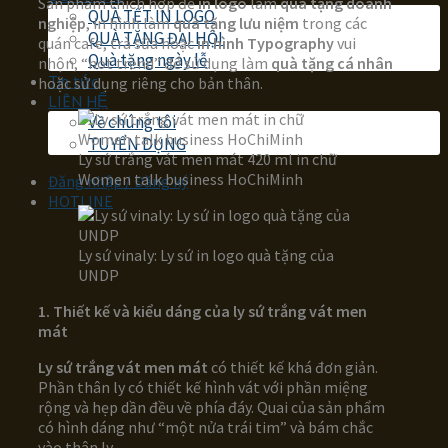
Sản phẩm thích hợp để
in logo
làm
quà tặng doanh
QUÀ TẾT IN LOGO
nghiệp
, in hình làm
quà tặng lưu niệm
trong các
QUÀ TẶNG ĐẠI HỘI
quán cafe, trà sữa hoặc
in hình Typography
vui
Quà tặng ngày lễ
nhộn, “hot trend” để sử dụng làm
quà tặng cá nhân
Tin tức
hoặc sử dụng riêng cho bản thân.
LIÊN HỆ
Về chúng tôi
TUYỂN DỤNG
Ly sứ trắng vát men mát 420 ml in chữ
Women talk business HoChiMinh
Đăng nhập / Đăng ký
HOTLINE
Ly sứ vinaly: Ly sứ in logo quà tặng của
UNDP
1. Thiết kế và kiểu dáng của l
y sứ trắng vát men
mát
Ly sứ trắng vát men mát
có thiết kế khá đơn giản.
Phần thân ly có thiết kế hình vát với phần miệng
rộng và hẹp dần đều về phía đáy. Quai của sản phẩm
có hình dáng như “một nửa trái tim” và bám chắc
vào thân ly.