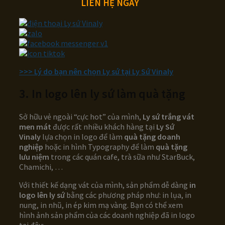
LIÊN HỆ NGAY
>>> Lý do bạn nên chọn Ly sứ tại Ly Sứ Vinaly
3. In logo lên ly sứ làm quà tặng
Sở hữu vẻ ngoài “cực hot” của mình,
Ly sứ trắng vát
men mát
được rất nhiều khách hàng tại
Ly Sứ
Vinaly
lựa chọn in logo để làm
quà tặng doanh
nghiệp
hoặc in hình Typography để làm
quà tặng
lưu niệm
trong các quán cafe, trà sữa như StarBuck,
Chamichi, …
Với thiết kế dạng vát của mình, sản phẩm dễ dàng
in
logo lên ly sứ
bằng các phương pháp như: in lụa, in
nung, in nhũ, in ép kim mạ vàng. Bạn có thể xem
hình ảnh sản phẩm của các doanh nghiệp đã in logo