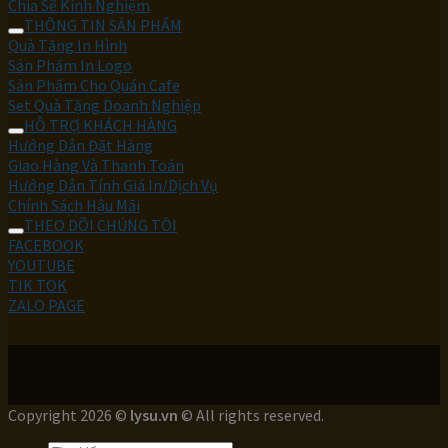
Chia Sẽ Kinh Nghiệm
THÔNG TIN SẢN PHẨM
Quà Tặng In Hình
Sản Phẩm In Logo
Sản Phẩm Cho Quán Cafe
Set Quà Tặng Doanh Nghiệp
HỖ TRỢ KHÁCH HÀNG
Hướng Dẫn Đặt Hàng
Giao Hàng Và Thanh Toán
Hướng Dẫn Tính Giá In/Dịch Vụ
Chính Sách Hậu Mãi
THEO DÕI CHÚNG TÔI
FACEBOOK
YOUTUBE
TIK TOK
ZALO PAGE
Copyright 2026 ©
lysu.vn
© All rights reserved.