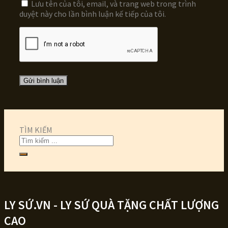
Lưu tên của tôi, email, và trang web trong trình
duyệt này cho lần bình luận kế tiếp của tôi.
TÌM KIẾM
LY SỨ.VN - LY SỨ QUÀ TẶNG CHẤT LƯỢNG
CAO