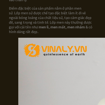
Điểm đặc biệt của sản phẩm nằm ở phần men
sứ. Lớp men sứ được chế tạo đặc biệt làm ít đi vẻ
ngoài bóng loáng của chất liệu sứ, tạo cảm giác đẹp
đẽ, sang trọng và tinh tế. Lớp men này thường được
gọi với cái tên như
men lì, men mát, men nhám
& có
hình dáng rất đẹp..