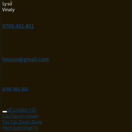
0705.451.451
lysu.vn@gmail.com
0705.451.451
VỀ CHÚNG TÔI
Câu Chuyện Vinaly
Tin Tức Tuyển Dụng
Hình Ảnh Công Ty