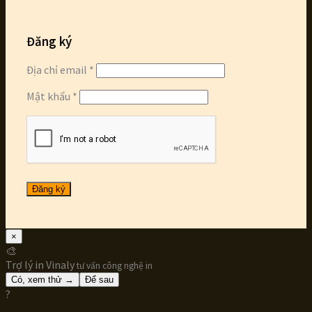
Đăng ký
Địa chỉ email
*
Mật khẩu
*
Đăng ký
×
🎨
Trợ lý in Vinaly
tư vấn công nghệ in
Có, xem thử →
Để sau
?