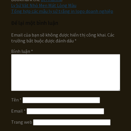
Ly Sứ Vát Nhỏ Men Mát Lòng Màu
Tổng hợp các mẫu ly sứ trắng in logo doanh nghiệp
Để lại một bình luận
Email của bạn sẽ không được hiển thị công khai.
Các
trường bắt buộc được đánh dấu
*
Bình luận
*
Tên
*
Email
*
Trang web