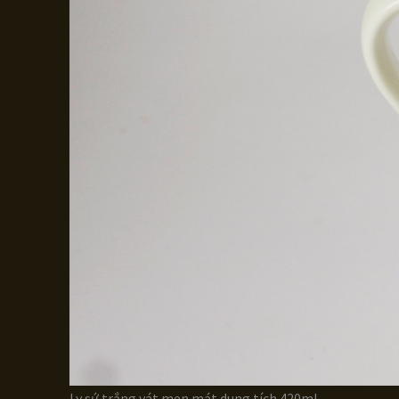
Ly sứ trắng vát men mát dung tích 420ml