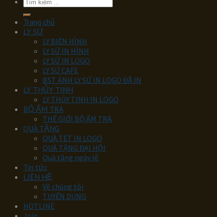
Tìm
kiếm:
Trang chủ
LY SỨ
LY BIẾN HÌNH
LY SỨ IN HÌNH
LY SỨ IN LOGO
LY SỨ CAFE
BST ẢNH LY SỨ IN LOGO ĐÃ IN
LY THỦY TINH
LY THỦY TINH IN LOGO
BỘ ẤM TRÀ
THẾ GIỚI BỘ ẤM TRÀ
QUÀ TẶNG
QUÀ TẾT IN LOGO
QUÀ TẶNG ĐẠI HỘI
Quà tặng ngày lễ
Tin tức
LIÊN HỆ
Về chúng tôi
TUYỂN DỤNG
HOTLINE
Join