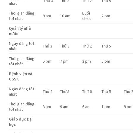
Thứ 4
Thứ 3
Thứ 2
Thứ 5
nhất
Thời gian đăng
Buổi
9 am
10 am
2 pm
tốt nhất
chiều
Quản lý nhà
nước
Ngày đăng tốt
Thứ 3
Thứ 3
Thứ 2
Thứ 5
nhất
Thời gian đăng
5 pm
7 pm
2 pm
5 pm
tốt nhất
Bệnh viện và
CSSK
Ngày đăng tốt
Thứ 4
Thứ 5
Thứ 6
Thứ 5
Thứ 
nhất
Thời gian đăng
3 am
9 am
6 am
1 pm
9 pm
tốt nhất
Giáo dục Đại
học