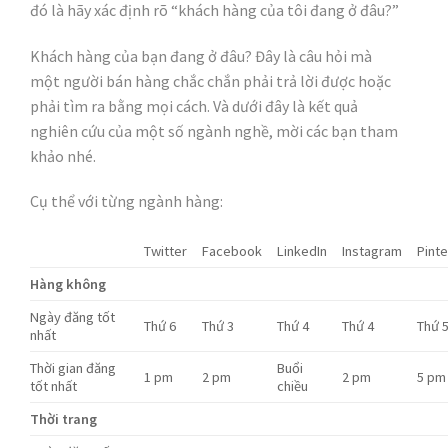
đó là hãy xác định rõ “khách hàng của tôi đang ở đâu?”
Khách hàng của bạn đang ở đâu? Đây là câu hỏi mà
một người bán hàng chắc chắn phải trả lời được hoặc
phải tìm ra bằng mọi cách. Và dưới đây là kết quả
nghiên cứu của một số ngành nghề, mời các bạn tham
khảo nhé.
Cụ thể với từng ngành hàng:
Twitter
Facebook
LinkedIn
Instagram
Pint
Hàng không
Ngày đăng tốt
Thứ 6
Thứ 3
Thứ 4
Thứ 4
Thứ 
nhất
Thời gian đăng
Buổi
1 pm
2 pm
2 pm
5 pm
tốt nhất
chiều
Thời trang