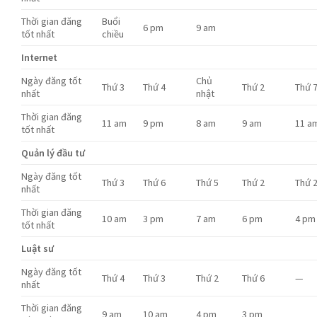
Thời gian đăng
Buổi
6 pm
9 am
tốt nhất
chiều
Internet
Ngày đăng tốt
Chủ
Thứ 3
Thứ 4
Thứ 2
Thứ 
nhất
nhật
Thời gian đăng
11 am
9 pm
8 am
9 am
11 a
tốt nhất
Quản lý đầu tư
Ngày đăng tốt
Thứ 3
Thứ 6
Thứ 5
Thứ 2
Thứ 
nhất
Thời gian đăng
10 am
3 pm
7 am
6 pm
4 pm
tốt nhất
Luật sư
Ngày đăng tốt
Thứ 4
Thứ 3
Thứ 2
Thứ 6
—
nhất
Thời gian đăng
9 am
10 am
4 pm
3 pm