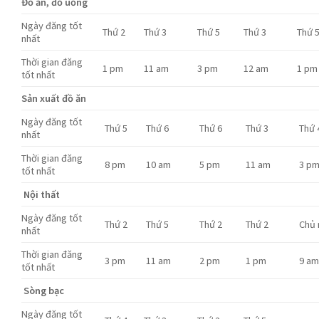
Đồ ăn, đồ uống
Ngày đăng tốt
Thứ 2
Thứ 3
Thứ 5
Thứ 3
Thứ 
nhất
Thời gian đăng
1 pm
11 am
3 pm
12 am
1 pm
tốt nhất
Sản xuất đồ ăn
Ngày đăng tốt
Thứ 5
Thứ 6
Thứ 6
Thứ 3
Thứ 
nhất
Thời gian đăng
8 pm
10 am
5 pm
11 am
3 p
tốt nhất
Nội thất
Ngày đăng tốt
Thứ 2
Thứ 5
Thứ 2
Thứ 2
Chủ 
nhất
Thời gian đăng
3 pm
11 am
2 pm
1 pm
9 a
tốt nhất
Sòng bạc
Ngày đăng tốt