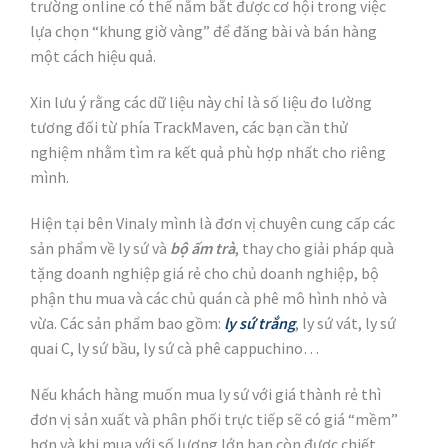
trường online có thể nắm bắt được cơ hội trong việc
lựa chọn “khung giờ vàng” để đăng bài và bán hàng
một cách hiệu quả.
Xin lưu ý rằng các dữ liệu này chỉ là số liệu đo lường
tương đối từ phía TrackMaven, các bạn cần thử
nghiệm nhằm tìm ra kết quả phù hợp nhất cho riêng
mình.
Hiện tại bên Vinaly mình là đơn vị chuyên cung cấp các
sản phẩm về ly sứ và
b
ộ
ấ
m trà
, thay cho giải pháp quà
tặng doanh nghiệp giá rẻ cho chủ doanh nghiệp, bộ
phận thu mua và các chủ quán cà phê mô hình nhỏ và
vừa. Các sản phẩm bao gồm:
ly s
ứ
tr
ắ
ng
, ly sứ vát, ly sứ
quai C, ly sứ bầu, ly sứ cà phê cappuchino…
Nếu khách hàng muốn mua ly sứ với giá thành rẻ thì
đơn vị sản xuất và phân phối trực tiếp sẽ có giá “mềm”
hơn và khi mua với số lượng lớn bạn còn được chiết