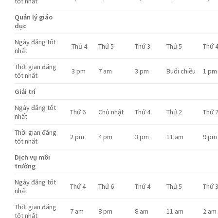
tốt nhất
Quản lý giáo
dục
Ngày đăng tốt
Thứ 4
Thứ 5
Thứ 3
Thứ 5
Thứ 
nhất
Thời gian đăng
3 pm
7 am
3 pm
Buổi chiều
1 pm
tốt nhất
Giải trí
Ngày đăng tốt
Thứ 6
Chủ nhật
Thứ 4
Thứ 2
Thứ 
nhất
Thời gian đăng
2 pm
4 pm
3 pm
11 am
9 pm
tốt nhất
Dịch vụ môi
trường
Ngày đăng tốt
Thứ 4
Thứ 6
Thứ 4
Thứ 5
Thứ 
nhất
Thời gian đăng
7 am
8 pm
8 am
11 am
2 am
tốt nhất