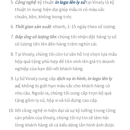
Công ngh
ệ
: kỹ thuật
in logo lên ly sứ
tại Vinaly là kỹ
thuật in nung hiện đại giúp mẫu in có màu sắc
chuẩn, bền, không bong tróc.
Th
ờ
i gian s
ả
n xu
ấ
t
: nhanh, 1-15 ngày theo số lượng.
Đáp
ứ
ng s
ố
l
ượ
ng l
ớ
n
: chúng tôi nhận đặt hàng ly sứ
số lượng lớn lên đến hàng trăm nghìn cái.
Tại Vinaly, chúng tôi còn tư vấn hỗ trợ chọn lựa mẫu
hộp quà tặng phù hợp để tôn vinh lên giá trị doanh
nghiệp của bạn đối với khách hàng.
Ly Sứ Vinaly cung cấp
d
ị
ch v
ụ
in h
ì
nh, in
logo l
ê
n ly
s
ứ
, không bị giới hạn màu sắc cho khách hàng có
nhu cầu. Ngoài ra, chúng tôi cung cấp trọn bộ quà
tặng gồm ly sứ, hộp xi và túi đựng cao cấp.
Với công nghệ in hiện đại và sự kỹ lưỡng trong từng
sản phẩm của Vinaly, chúng tôi tự tin sẽ làm hài
lòng khách hàng về cả kiểu dáng lẫn hình ảnh được