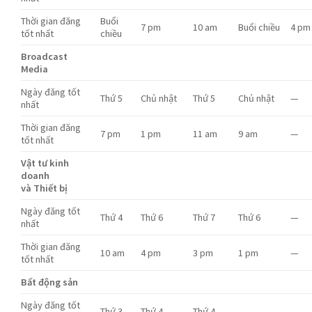
Thời gian đăng
Buổi
7 pm
10 am
Buổi chiều
4 pm
tốt nhất
chiều
Broadcast
Media
Ngày đăng tốt
Thứ 5
Chủ nhật
Thứ 5
Chủ nhật
—
nhất
Thời gian đăng
7 pm
1 pm
11 am
9 am
—
tốt nhất
Vật tư kinh
doanh
và Thiết bị
Ngày đăng tốt
Thứ 4
Thứ 6
Thứ 7
Thứ 6
—
nhất
Thời gian đăng
10 am
4 pm
3 pm
1 pm
—
tốt nhất
Bất động sản
Ngày đăng tốt
Thứ 3
Thứ 4
Thứ 4
—
—