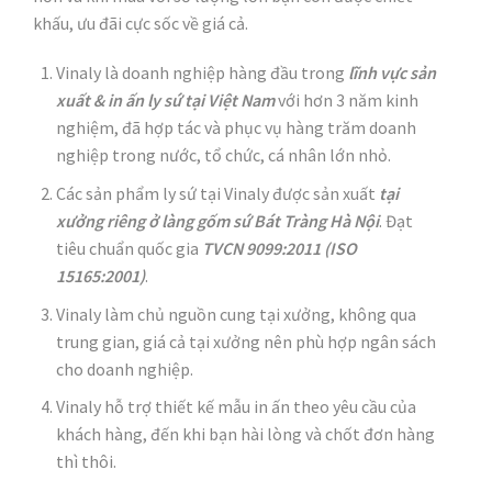
khấu, ưu đãi cực sốc về giá cả.
Vinaly là doanh nghiệp hàng đầu trong
lĩnh vực sản
xuất & in ấn ly sứ tại Việt Nam
với hơn 3 năm kinh
nghiệm, đã hợp tác và phục vụ hàng trăm doanh
nghiệp trong nước, tổ chức, cá nhân lớn nhỏ.
Các sản phẩm ly sứ tại Vinaly được sản xuất
t
ạ
i
x
ưở
ng ri
ê
ng
ở
l
à
ng g
ố
m s
ứ
B
á
t Tr
à
ng H
à
N
ộ
i
. Đạt
tiêu chuẩn quốc gia
TVCN 9099:2011 (ISO
15165:2001)
.
Vinaly làm chủ nguồn cung tại xưởng, không qua
trung gian, giá cả tại xưởng nên phù hợp ngân sách
cho doanh nghiệp.
Vinaly hỗ trợ thiết kế mẫu in ấn theo yêu cầu của
khách hàng, đến khi bạn hài lòng và chốt đơn hàng
thì thôi.