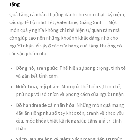
tặng
Quà tặng cá nhân thường dành cho sinh nhật, kỷ niệm,
các dịp lễ hội như Tết, Valentine, Giáng Sinh… Một
món quà ý nghĩa không chỉ thể hiện sự quan tâm mà
còn giúp tạo nên những khoảnh khắc đáng nhớ cho
người nhận. Vì vậy ở các cửa hàng quà tặng thường có
các sản phẩm như:
Đồng hồ, trang sức
: Thể hiện sự sang trọng, tinh tế
và gắn kết tình cảm.
Nước hoa, mỹ phẩm
: Món quà thể hiện sự tinh tế,
phù hợp với sở thích và phong cách của người nhận.
Đồ handmade cá nhân hóa
: Những món quà mang
dấu ấn riêng như sổ tay khắc tên, tranh vẽ theo yêu
cầu, móc khóa thiết kế riêng giúp tăng giá trị tinh
thần.
Sách, album ảnh kỷ niệm
: Sách mang đến tri thức