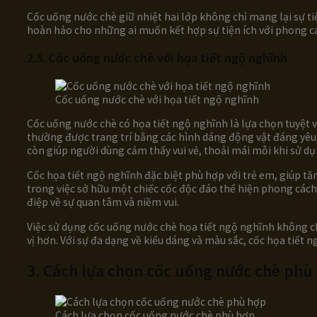
Cốc uống nước chè giữ nhiệt hai lớp không chỉ mang lại sự t
hoàn hảo cho những ai muốn kết hợp sự tiện ích với phong c
2.5. Cốc uống nước chè với họa tiết ngộ nghĩnh
Cốc uống nước chè với họa tiết ngộ nghĩnh
Cốc uống nước chè có họa tiết ngộ nghĩnh là lựa chọn tuyệt vờ
thường được trang trí bằng các hình dáng động vật đáng yêu,
còn giúp người dùng cảm thấy vui vẻ, thoải mái mỗi khi sử dụ
Cốc họa tiết ngộ nghĩnh đặc biệt phù hợp với trẻ em, giúp tă
trong việc sở hữu một chiếc cốc độc đáo thể hiện phong cách
điệp về sự quan tâm và niềm vui.
Việc sử dụng cốc uống nước chè họa tiết ngộ nghĩnh không c
vị hơn. Với sự đa dạng về kiểu dáng và màu sắc, cốc họa tiết 
3. Cách lựa chọn cốc uống nước chè ph
Cách lựa chọn cốc uống nước chè phù hợp