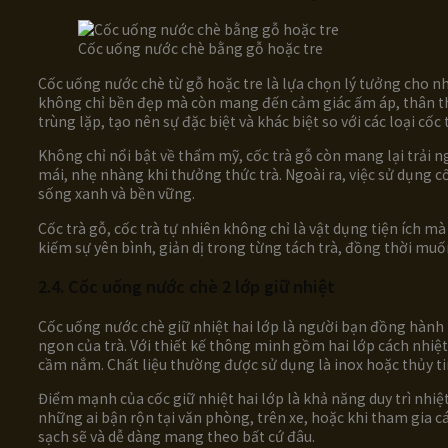
Cốc uống nước chè bằng gỗ hoặc tre
Cốc uống nước chè từ gỗ hoặc tre là lựa chọn lý tưởng cho nhữ
không chỉ bền đẹp mà còn mang đến cảm giác ấm áp, thân thi
trùng lặp, tạo nên sự đặc biệt và khác biệt so với các loại cố
Không chỉ nổi bật về thẩm mỹ, cốc trà gỗ còn mang lại trải n
mái, nhẹ nhàng khi thưởng thức trà. Ngoài ra, việc sử dụng cố
sống xanh và bền vững.
Cốc trà gỗ, cốc trà tự nhiên không chỉ là vật dụng tiện ích 
kiếm sự yên bình, giản dị trong từng tách trà, đồng thời mu
2.4. Cốc uống nước chè 2 lớp giữ nhiệt
Cốc uống nước chè giữ nhiệt hai lớp là người bạn đồng hàn
ngon của trà. Với thiết kế thông minh gồm hai lớp cách nhiệ
cầm nắm. Chất liệu thường được sử dụng là inox hoặc thủy tin
Điểm mạnh của cốc giữ nhiệt hai lớp là khả năng duy trì nhiệt
những ai bận rộn tại văn phòng, trên xe, hoặc khi tham gia c
sạch sẽ và dễ dàng mang theo bất cứ đâu.