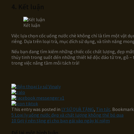
4. Kết luận
Kết luận
Việc lựa chọn cốc uống nước chè không chỉ là tìm một vật dụ
riêng. Dựa trên loại trà, mục đích sử dụng, và tính năng mo
Nếu bạn đang tìm kiếm những chiếc cốc chất lượng, đẹp mắt
thủy tinh trong suốt đến những thiết kế độc đáo từ tre, gỗ 
trong việc nâng tầm mỗi tách trà!
This entry was posted in
LY SỨ QUÀ TẶNG
,
Tin tức
. Bookmark
5 Loại ly uống nước đẹp và chất lượng không thể bỏ qua
10 Gợi ý nên tặng gì cho bạn gái vào ngày kỉ niệm
Để lại một bình luận