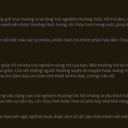
úp giữ trọn hương vị và tăng trải nghiệm thưởng thức. Với trà đen, 
Trà xanh nên được thưởng thức trong cốc thủy tinh trong suốt, giú
àm nổi bật màu sắc tự nhiên, khiến tách trà thêm phần hấp dẫn. Chọ
giúp tối ưu hóa trải nghiệm uống trà của bạn. Nếu thưởng trà tại
hư giãn. Còn với những người thường xuyên di chuyển hoặc mang trà 
mà còn đảm bảo an toàn nhờ thiết kế kín đáo, chống tràn đổ.
g việc nâng cao trải nghiệm thưởng trà. Với những ai yêu thích trà
u ưu tiên sự tiện lợi, cốc thủy tinh hoặc inox sẽ phù hợp nhờ khả n
ốc họa tiết ngộ nghĩnh hoặc được làm từ vật liệu thân thiện với mô