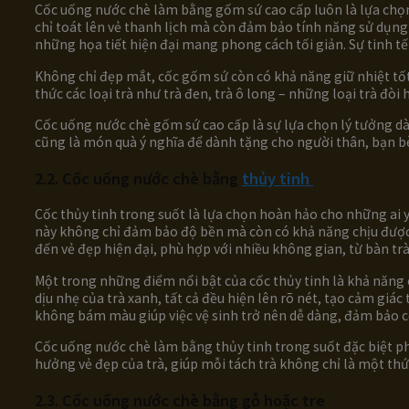
Cốc uống nước chè làm bằng gốm sứ cao cấp luôn là lựa chọn
chỉ toát lên vẻ thanh lịch mà còn đảm bảo tính năng sử dụng 
những họa tiết hiện đại mang phong cách tối giản. Sự tinh t
Không chỉ đẹp mắt, cốc gốm sứ còn có khả năng giữ nhiệt tốt
thức các loại trà như trà đen, trà ô long – những loại trà đòi 
Cốc uống nước chè gốm sứ cao cấp là sự lựa chọn lý tưởng d
cũng là món quà ý nghĩa để dành tặng cho người thân, bạn bè,
2.2. Cốc uống nước chè bằng
thủy tinh
Cốc thủy tinh trong suốt là lựa chọn hoàn hảo cho những ai yê
này không chỉ đảm bảo độ bền mà còn có khả năng chịu được n
đến vẻ đẹp hiện đại, phù hợp với nhiều không gian, từ bàn tr
Một trong những điểm nổi bật của cốc thủy tinh là khả năng
dịu nhẹ của trà xanh, tất cả đều hiện lên rõ nét, tạo cảm giá
không bám màu giúp việc vệ sinh trở nên dễ dàng, đảm bảo c
Cốc uống nước chè làm bằng thủy tinh trong suốt đặc biệt ph
hưởng vẻ đẹp của trà, giúp mỗi tách trà không chỉ là một t
2.3. Cốc uống nước chè bằng gỗ hoặc tre