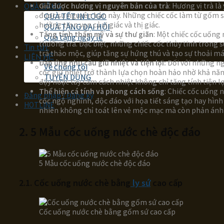
Giữ được hương vị nguyên bản của trà
: Hương vị trà l
QUÀ TẶNG
được sự nguyên bản này. Những chiếc cốc làm từ gốm sứ
QUÀ TẾT IN LOGO
hưởng trọn vẹn cả vị giác và thị giác.
QUÀ TẶNG ĐẠI HỘI
Tăng tính thẩm mỹ và sự thư giãn
: Một chiếc cốc uống
Quà tặng ngày lễ
thưởng trà. Đặc biệt, những chiếc cốc thủy tinh trong
Tin tức
trà thảo mộc, giúp tăng sự hứng thú và tạo sự thoải m
LIÊN HỆ
Đáp ứng nhu cầu giữ nhiệt và tiện lợi:
Đối với những ng
Về chúng tôi
cốc giữ nhiệt trở thành lựa chọn hoàn hảo nhờ khả năng
TUYỂN DỤNG
đậy hoặc tay cầm cách nhiệt không chỉ tăng tính tiện 
Thể hiện cá tính và phong cách sống
: Chiếc cốc uống 
Đăng nhập / Đăng ký
cốc ngộ nghĩnh, độc đáo với họa tiết sáng tạo hay hình
HOTLINE
nhiên không chỉ toát lên vẻ mộc mạc mà còn phản ánh lố
2. 5 Mẫu cốc uống nước chè độc đáo
5 Mẫu cốc uống nước chè độc đáo
2.1. Cốc uống nước chè bằng
ly sứ
cao cấp
Cốc uống nước chè bằng gốm sứ cao cấp