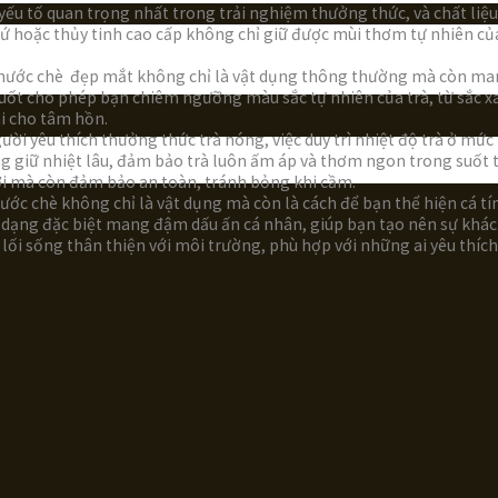
à yếu tố quan trọng nhất trong trải nghiệm thưởng thức, và chất liệu
 hoặc thủy tinh cao cấp không chỉ giữ được mùi thơm tự nhiên của
 nước chè đẹp mắt không chỉ là vật dụng thông thường mà còn mang
 suốt cho phép bạn chiêm ngưỡng màu sắc tự nhiên của trà, từ sắc x
ái cho tâm hồn.
ười yêu thích thưởng thức trà nóng, việc duy trì nhiệt độ trà ở mức
 giữ nhiệt lâu, đảm bảo trà luôn ấm áp và thơm ngon trong suốt thờ
lợi mà còn đảm bảo an toàn, tránh bỏng khi cầm.
nước chè không chỉ là vật dụng mà còn là cách để bạn thể hiện cá 
 dạng đặc biệt mang đậm dấu ấn cá nhân, giúp bạn tạo nên sự khác 
i sống thân thiện với môi trường, phù hợp với những ai yêu thích s