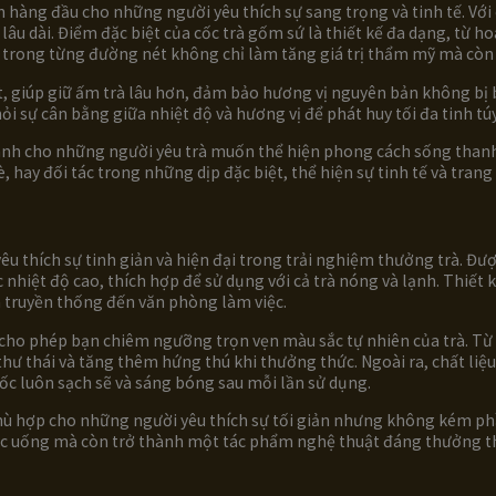
 hàng đầu cho những người yêu thích sự sang trọng và tinh tế. Với
lâu dài. Điểm đặc biệt của cốc trà gốm sứ là thiết kế đa dạng, từ
ế trong từng đường nét không chỉ làm tăng giá trị thẩm mỹ mà còn 
, giúp giữ ấm trà lâu hơn, đảm bảo hương vị nguyên bản không bị b
hỏi sự cân bằng giữa nhiệt độ và hương vị để phát huy tối đa tinh túy
ành cho những người yêu trà muốn thể hiện phong cách sống thanh 
 hay đối tác trong những dịp đặc biệt, thể hiện sự tinh tế và trang
u thích sự tinh giản và hiện đại trong trải nghiệm thưởng trà. Được 
hiệt độ cao, thích hợp để sử dụng với cả trà nóng và lạnh. Thiết 
à truyền thống đến văn phòng làm việc.
 cho phép bạn chiêm ngưỡng trọn vẹn màu sắc tự nhiên của trà. T
c thư thái và tăng thêm hứng thú khi thưởng thức. Ngoài ra, chất l
ốc luôn sạch sẽ và sáng bóng sau mỗi lần sử dụng.
ù hợp cho những người yêu thích sự tối giản nhưng không kém phần
hức uống mà còn trở thành một tác phẩm nghệ thuật đáng thưởng t