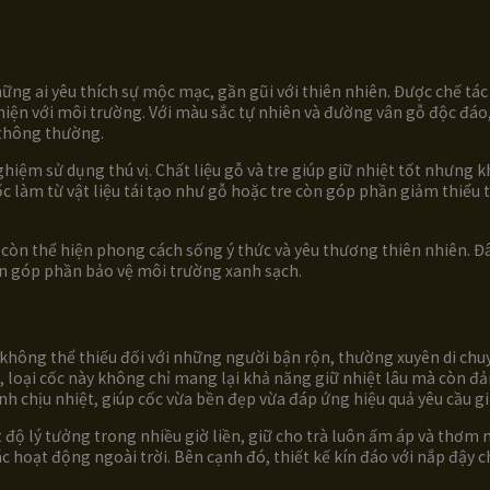
ng ai yêu thích sự mộc mạc, gần gũi với thiên nhiên. Được chế tác t
ện với môi trường. Với màu sắc tự nhiên và đường vân gỗ độc đáo,
c thông thường.
ghiệm sử dụng thú vị. Chất liệu gỗ và tre giúp giữ nhiệt tốt nhưng
c làm từ vật liệu tái tạo như gỗ hoặc tre còn góp phần giảm thiểu 
mà còn thể hiện phong cách sống ý thức và yêu thương thiên nhiên. 
ốn góp phần bảo vệ môi trường xanh sạch.
h không thể thiếu đối với những người bận rộn, thường xuyên di 
t, loại cốc này không chỉ mang lại khả năng giữ nhiệt lâu mà còn 
h chịu nhiệt, giúp cốc vừa bền đẹp vừa đáp ứng hiệu quả yêu cầu gi
 độ lý tưởng trong nhiều giờ liền, giữ cho trà luôn ấm áp và thơm n
ác hoạt động ngoài trời. Bên cạnh đó, thiết kế kín đáo với nắp đậy 