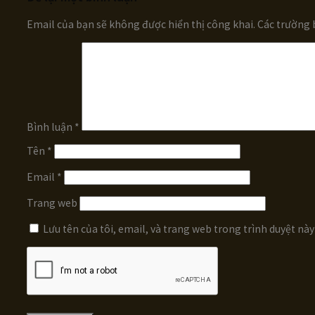
Email của bạn sẽ không được hiển thị công khai.
Các trường 
Bình luận
*
Tên
*
Email
*
Trang web
Lưu tên của tôi, email, và trang web trong trình duyệt này 