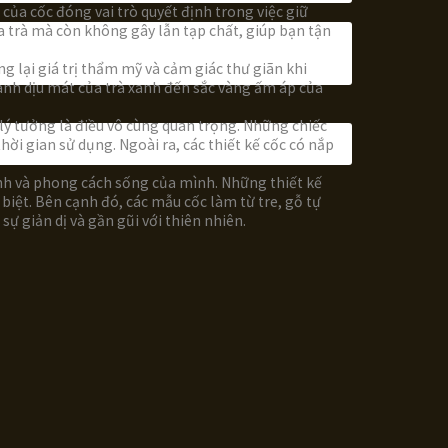
 của cốc đóng vai trò quyết định trong việc giữ
 trà mà còn không gây lẫn tạp chất, giúp bạn tận
 lại giá trị thẩm mỹ và cảm giác thư giãn khi
anh dịu mát của trà xanh đến sắc vàng ấm áp của
 lý tưởng là điều vô cùng quan trọng. Những chiếc
i gian sử dụng. Ngoài ra, các thiết kế cốc có nắp
tính và phong cách sống của mình. Những thiết kế
biệt. Bên cạnh đó, các mẫu cốc làm từ tre, gỗ tự
ự giản dị và gần gũi với thiên nhiên.