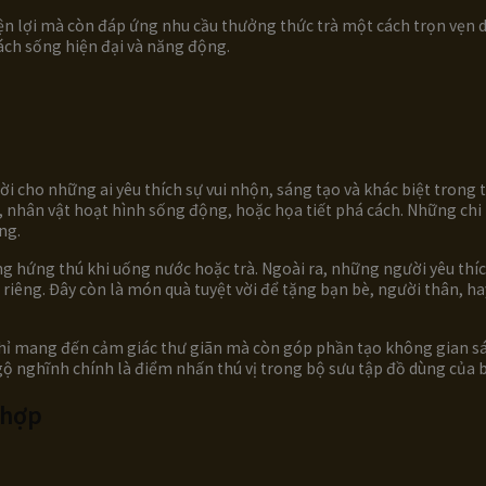
iện lợi mà còn đáp ứng nhu cầu thưởng thức trà một cách trọn vẹn d
ách sống hiện đại và năng động.
i cho những ai yêu thích sự vui nhộn, sáng tạo và khác biệt trong từ
 nhân vật hoạt hình sống động, hoặc họa tiết phá cách. Những chi 
ng.
ng hứng thú khi uống nước hoặc trà. Ngoài ra, những người yêu thích
 riêng. Đây còn là món quà tuyệt vời để tặng bạn bè, người thân, h
hỉ mang đến cảm giác thư giãn mà còn góp phần tạo không gian sá
ngộ nghĩnh chính là điểm nhấn thú vị trong bộ sưu tập đồ dùng của 
ù hợp