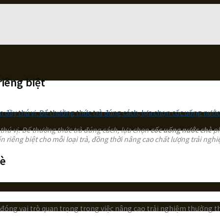
riêng biệt
 thú vị. Để thưởng thức trà đúng cách, lựa chọn
cốc uống nước chè
ph
n riêng biệt cho mỗi loại trà, đồng thời nâng cao chất lượng trải ngh
hè
 đóng vai trò quan trọng trong việc nâng cao trải nghiệm thưởng t