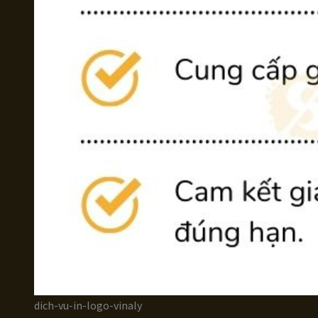
dich-vu-in-logo-vinaly