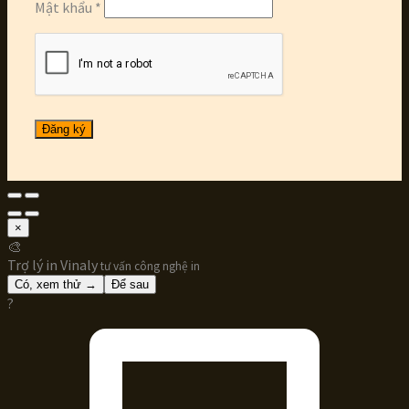
Mật khẩu
*
Đăng ký
×
🎨
Trợ lý in Vinaly
tư vấn công nghệ in
Có, xem thử →
Để sau
?