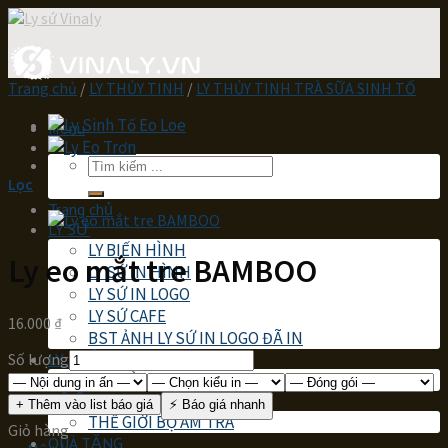
Skip
to
content
Trang chủ
/
LY THỦY TINH
/
LY THỦY TINH TRÀ SỮA SINH TỐ
Menu
Tìm
Lọc
kiếm:
Trang chủ
LY SỨ
LY BIẾN HÌNH
Ly eo mắt tre BAMBOO
LY SỨ IN HÌNH
LY SỨ IN LOGO
LY SỨ CAFE
16.000
₫
BST ẢNH LY SỨ IN LOGO ĐÃ IN
Số lượng
LY THỦY TINH
LY THỦY TINH IN LOGO
BỘ ẤM TRÀ
+ Thêm vào list báo giá
⚡ Báo giá nhanh
THẾ GIỚI BỘ ẤM TRÀ
Giỏ hàng
QUÀ TẶNG