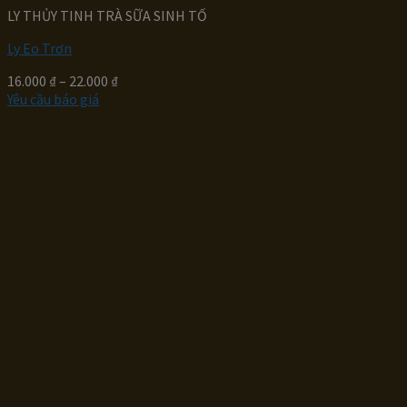
LY THỦY TINH TRÀ SỮA SINH TỐ
Ly Eo Trơn
Khoảng
16.000
₫
–
22.000
₫
Sản
giá:
Yêu cầu báo giá
phẩm
từ
này
16.000 ₫
có
đến
nhiều
22.000 ₫
biến
thể.
Các
tùy
chọn
có
thể
được
chọn
trên
trang
sản
phẩm