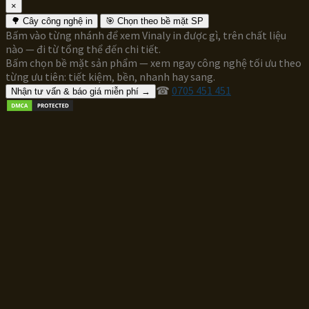
×
🌳 Cây công nghệ in
🎯 Chọn theo bề mặt SP
Bấm vào từng nhánh để xem Vinaly in được gì, trên chất liệu
nào — đi từ tổng thể đến chi tiết.
Bấm chọn bề mặt sản phẩm — xem ngay công nghệ tối ưu theo
từng ưu tiên: tiết kiệm, bền, nhanh hay sang.
☎
0705 451 451
Nhận tư vấn & báo giá miễn phí →