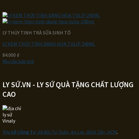
LY THỦY TINH TRÀ SỮA SINH TỐ
LY KEM THỦY TINH DÁNG HOA TULIP 240ML
84.000
₫
Yêu cầu báo giá
LY SỨ.VN - LY SỨ QUÀ TẶNG CHẤT LƯỢNG
CAO
Trụ Sở Công Ty:
68 Bùi Tư Toàn, An Lạc, Bình Tân, HCM
.