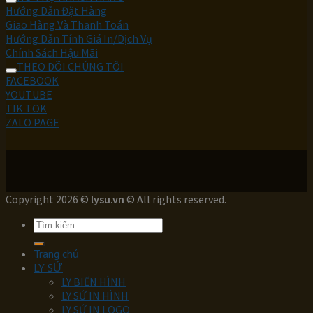
Hướng Dẫn Đặt Hàng
Giao Hàng Và Thanh Toán
Hướng Dẫn Tính Giá In/Dịch Vụ
Chính Sách Hậu Mãi
THEO DÕI CHÚNG TÔI
FACEBOOK
YOUTUBE
TIK TOK
ZALO PAGE
Copyright 2026 ©
lysu.vn
© All rights reserved.
Tìm
kiếm:
Trang chủ
LY SỨ
LY BIẾN HÌNH
LY SỨ IN HÌNH
LY SỨ IN LOGO