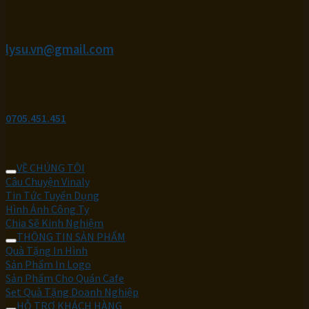
lysu.vn@gmail.com
0705.451.451
VỀ CHÚNG TÔI
Câu Chuyện Vinaly
Tin Tức Tuyển Dụng
Hình Ảnh Công Ty
Chia Sẽ Kinh Nghiệm
THÔNG TIN SẢN PHẨM
Quà Tặng In Hình
Sản Phẩm In Logo
Sản Phẩm Cho Quán Cafe
Set Quà Tặng Doanh Nghiệp
HỖ TRỢ KHÁCH HÀNG