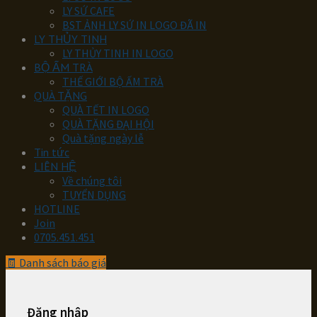
LY SỨ CAFE
BST ẢNH LY SỨ IN LOGO ĐÃ IN
LY THỦY TINH
LY THỦY TINH IN LOGO
BỘ ẤM TRÀ
THẾ GIỚI BỘ ẤM TRÀ
QUÀ TẶNG
QUÀ TẾT IN LOGO
QUÀ TẶNG ĐẠI HỘI
Quà tặng ngày lễ
Tin tức
LIÊN HỆ
Về chúng tôi
TUYỂN DỤNG
HOTLINE
Join
0705.451.451
🧾
Danh sách báo giá
Đăng nhập