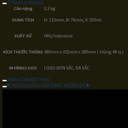
Thông tin bổ sung
Cân nặng
0,3 kg
DUNG TÍCH
H: 133mm, Ø: 78mm, V: 350ml
XUẤT XỨ
IMG/Indonesia
KÍCH THƯỚC THÙNG
480mm x 325mm x 280mm ( thùng 48 ly )
IN HÌNH/LOGO
LOGO ĐƠN SẮC, ĐA SẮC
Hướng Dẫn Đặt Hàng
▶️ VIDEO HƯỚNG DẪN THIẾT KẾ ONLINE ▶️