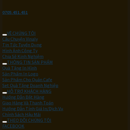
0705.451.451
VỀ CHÚNG TÔI
Câu Chuyện Vinaly
Tin Tức Tuyển Dụng
Hình Ảnh Công Ty
Chia Sẽ Kinh Nghiệm
THÔNG TIN SẢN PHẨM
Quà Tặng In Hình
Sản Phẩm In Logo
Sản Phẩm Cho Quán Cafe
Set Quà Tặng Doanh Nghiệp
HỖ TRỢ KHÁCH HÀNG
Hướng Dẫn Đặt Hàng
Giao Hàng Và Thanh Toán
Hướng Dẫn Tính Giá In/Dịch Vụ
Chính Sách Hậu Mãi
THEO DÕI CHÚNG TÔI
FACEBOOK