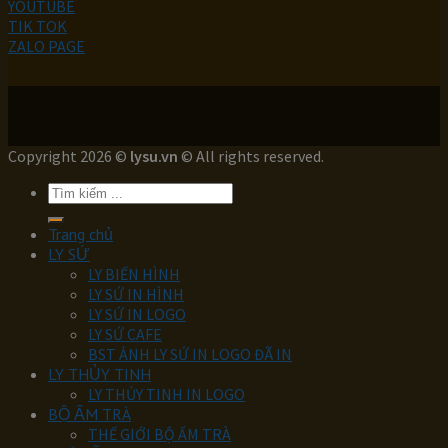
YOUTUBE
TIK TOK
ZALO PAGE
Copyright 2026 ©
lysu.vn
© All rights reserved.
Tìm
kiếm:
Trang chủ
LY SỨ
LY BIẾN HÌNH
LY SỨ IN HÌNH
LY SỨ IN LOGO
LY SỨ CAFE
BST ẢNH LY SỨ IN LOGO ĐÃ IN
LY THỦY TINH
LY THỦY TINH IN LOGO
BỘ ẤM TRÀ
THẾ GIỚI BỘ ẤM TRÀ