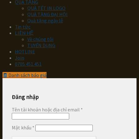
QUÀ TẶNG
QUÀ TẾT IN LOGO
QUÀ TẶNG ĐẠI HỘI
Quà tặng ngày lễ
Tin tức
LIÊN HỆ
Về chúng tôi
TUYỂN DỤNG
HOTLINE
Join
0705.451.451
🧾
Danh sách báo giá
Đăng nhập
Tên tài khoản hoặc địa chỉ email
*
Mật khẩu
*