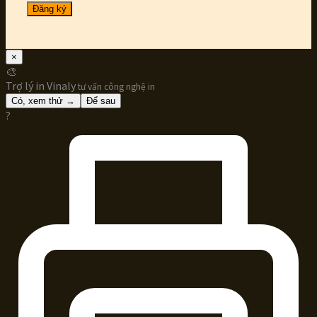
Đăng ký
×
🎨
Trợ lý in Vinaly
tư vấn công nghệ in
Có, xem thử →
Để sau
?