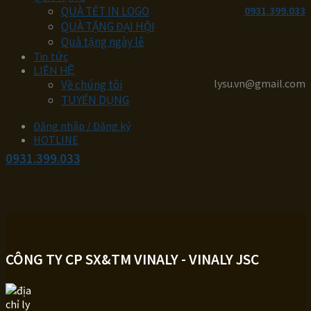
QUÀ TẾT IN LOGO
0931.399.033
QUÀ TẶNG ĐẠI HỘI
Quà tặng ngày lễ
Tin tức
LIÊN HỆ
lysu.vn@gmail.com
Về chúng tôi
TUYỂN DỤNG
Đăng nhập / Đăng ký
HOTLINE
0931.399.033
CÔNG TY CP SX&TM VINALY - VINALY JSC