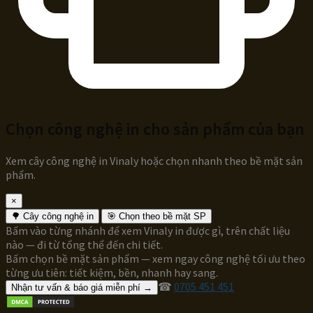
Chọn công nghệ in cho sản phẩm của bạn
Xem cây công nghệ in Vinaly hoặc chọn nhanh theo bề mặt sản
phẩm.
×
🌳 Cây công nghệ in
🎯 Chọn theo bề mặt SP
Bấm vào từng nhánh để xem Vinaly in được gì, trên chất liệu
nào — đi từ tổng thể đến chi tiết.
Bấm chọn bề mặt sản phẩm — xem ngay công nghệ tối ưu theo
từng ưu tiên: tiết kiệm, bền, nhanh hay sang.
☎
0705 451 451
Nhận tư vấn & báo giá miễn phí →