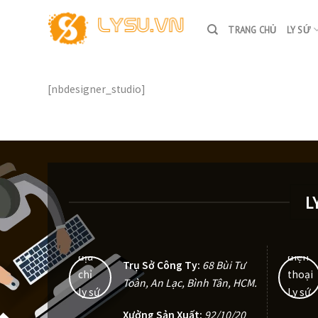
Skip
to
TRANG CHỦ
LY SỨ
content
[nbdesigner_studio]
L
Trụ Sở Công Ty:
68 Bùi Tư
Toàn, An Lạc, Bình Tân, HCM
.
Xưởng Sản Xuất:
92/10/20