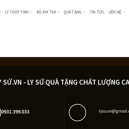
LY THỦY TINH
BỘ ẤM TRÀ
QUÀ TẶNG
TIN TỨC
LIÊN HỆ
Y SỨ.VN - LY SỨ QUÀ TẶNG CHẤT LƯỢNG C
lysu.vn@gmail
0931.399.033