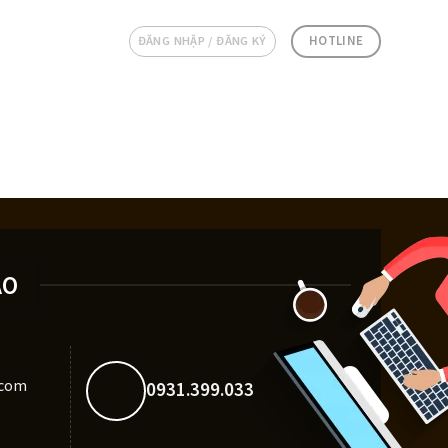
HOTLINE
ĐĂNG NHẬP / ĐĂNG KÝ
AO
.com
0931.399.033