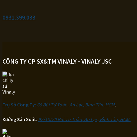
0931.399.033
CÔNG TY CP SX&TM VINALY - VINALY JSC
Trụ Sở Công Ty:
68 Bùi Tư Toàn, An Lạc, Bình Tân, HCM
.
Xưởng Sản Xuất:
92/10/20 Bùi Tư Toàn, An Lạc, Bình Tân, HCM.