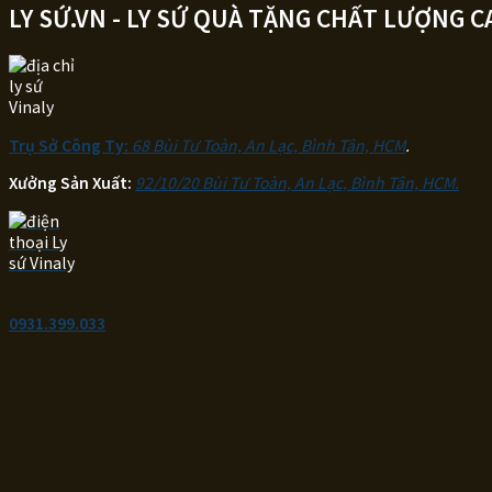
LY SỨ.VN - LY SỨ QUÀ TẶNG CHẤT LƯỢNG C
Trụ Sở Công Ty:
68 Bùi Tư Toàn, An Lạc, Bình Tân, HCM
.
Xưởng Sản Xuất:
92/10/20 Bùi Tư Toàn, An Lạc, Bình Tân, HCM.
0931.399.033