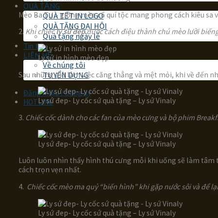
QUÀ TẶNG
Mèo Ba Tư – giống mèo cổ quí tộc mang phong cách kiêu sa và
QUÀ TẾT IN LOGO
QUÀ TẶNG ĐẠI HỘI
2.
Khi chiếc
ly sứ đẹp
được cách điệu thành chú mèo lười biếng 
Quà tặng ngày lễ
Tin tức
LIÊN HỆ
Ly sứ in hình mèo đẹp
Về chúng tôi
Sau những giờ làm việc căng thẳng và mệt mỏi, khi về đến nh
TUYỂN DỤNG
Đăng nhập / Đăng ký
Ly sứ đep- Ly cốc sứ quà tặng – Ly sứ Vinaly
HOTLINE
3.
Chiếc cốc dành cho các fan của mèo cưng và bộ phim Breakfas
Ly sứ đep- Ly cốc sứ quà tặng – Ly sứ Vinaly
Luôn luôn nhìn thấy hình thú cưng mỗi khi uống sẽ làm tâm t
cách trọn vẹn nhất.
4.
Chiếc cốc mèo ma quỷ “biến hình” khi gặp nước sôi và để lạ
Ly sứ đep- Ly cốc sứ quà tặng – Ly sứ Vinaly