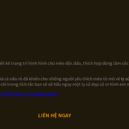
ết kế trang trí hình hình chú mèo độc đáo, thích hợp dùng làm cốc u
 giá cả siêu rẻ đã khiến cho những người yêu thích mèo tò mò về
ly s
, chỉ trong tích tắc bạn sẽ sở hữu ngay một ly sứ đẹp có in hình em
y Sứ In LoGo
,
Ly Sứ Quán Cafe
.
LIÊN HỆ NGAY