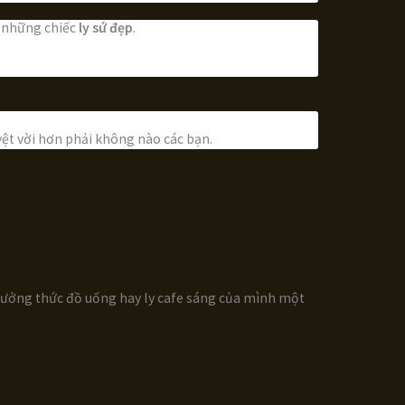
n những chiếc
ly sứ đẹp
.
yệt vời hơn phải không nào các bạn.
thưởng thức đồ uống hay ly cafe sáng của mình một