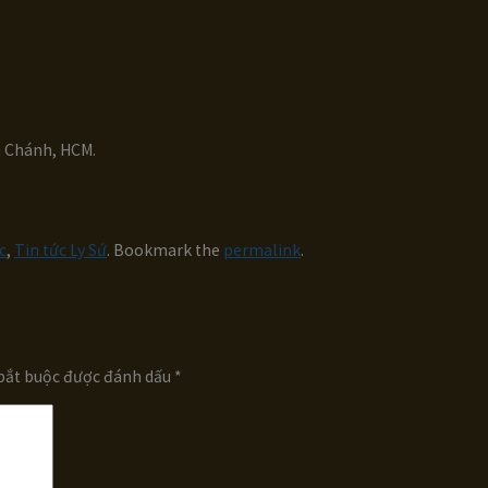
h Chánh, HCM.
c
,
Tin tức Ly Sứ
. Bookmark the
permalink
.
bắt buộc được đánh dấu
*