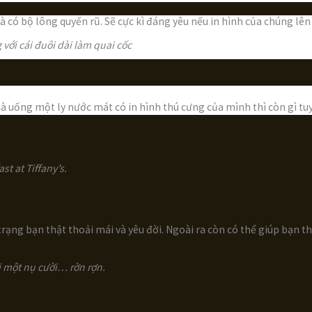
 có bộ lông quyến rũ. Sẽ cực kì đáng yêu nếu in hình của chúng lê
với cái đuôi dài làm quai cốc
à uống một ly nước mát có in hình thú cưng của mình thì còn gì tu
t at Tiffany’s.
rạng bạn thật thoải mái và yêu đời. Ngoài ra còn có thể giúp bạn 
i một nụ cười… rờn rợn.