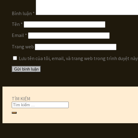
Bình luận
*
Tên
*
Email
*
Trang web
Lưu tên của tôi, email, và trang web trong trình duyệt này 
TÌM KIẾM