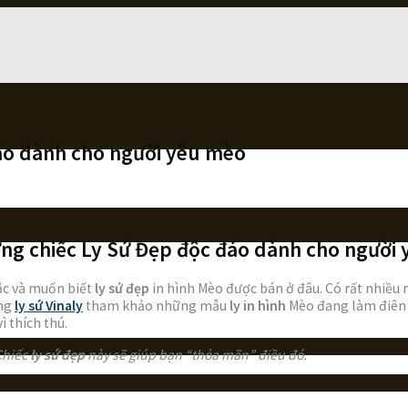
đáo dành cho người yêu mèo
ng chiếc Ly Sứ Đẹp độc đáo dành cho người
ắc và muốn biết
ly sứ đẹp
in hình Mèo được bán ở đâu. Có rất nhiều n
ùng
ly sứ Vinaly
tham khảo những mẫu
ly in hình
Mèo đang làm điên 
 thích thú.
Chiếc
ly sứ đẹp
này sẽ giúp bạn “thỏa mãn” điều đó.