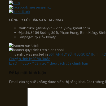
CÔNG TY CỔ PHẦN SX & TM VINALY
Mail: cskh1@vinaly.vn – vinaly.vn@gmail.com
Địa chỉ: Số 56 Đường Số 5, Phạm Hùng, Bình Hưng, Bìn
Fanpage:
Ly sứ – Vinaly
This entry was posted in
BST ẢNH LY SỨ IN LOGO ĐÃ IN
,
Tin tứ
Chuyện tình ly Sứ Và Nước
Ly sứ in logo – ” Cần trô ” theo cách của chính bạn
Để lại một bình luận
Email của bạn sẽ không được hiển thị công khai.
Các trường 