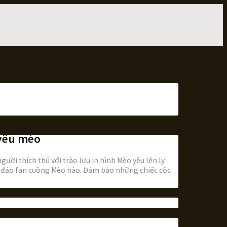
 yêu mèo
gười thích thú với trào lưu in hình Mèo yêu lên ly
đảo fan cuồng Mèo nào. Đảm bảo những chiếc cốc