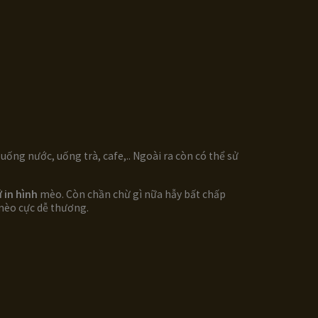
ống nước, uống trà, cafe,.. Ngoài ra còn có thể sử
ứ in hình
mèo. Còn chần chừ gì nữa hẫy bất chấp
 mèo cực dễ thương.