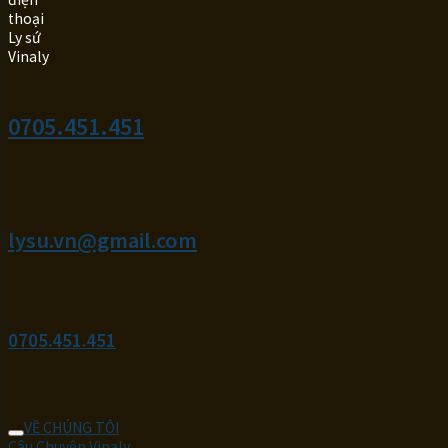
0705.451.451
lysu.vn@gmail.com
0705.451.451
VỀ CHÚNG TÔI
Câu Chuyện Vinaly