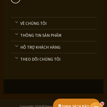
VỀ CHÚNG TÔI
THÔNG TIN SẢN PHẨM
HỖ TRỢ KHÁCH HÀNG
THEO DÕI CHÚNG TÔI
tư vấn công nghệ in
?
🧾
DANH SÁCH BÁO GIÁ
Copyright 2026 ©
lysu.vn
© All rights reserved.