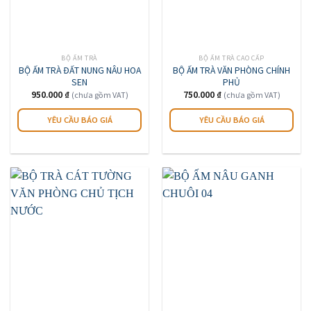
BỘ ẤM TRÀ
BỘ ẤM TRÀ CAO CẤP
BỘ ẤM TRÀ ĐẤT NUNG NÂU HOA
BỘ ẤM TRÀ VĂN PHÒNG CHÍNH
SEN
PHỦ
950.000
₫
750.000
₫
(chưa gồm VAT)
(chưa gồm VAT)
Sản
YÊU CẦU BÁO GIÁ
YÊU CẦU BÁO GIÁ
phẩm
này
có
nhiều
biến
thể.
Các
tùy
chọn
có
thể
được
chọn
trên