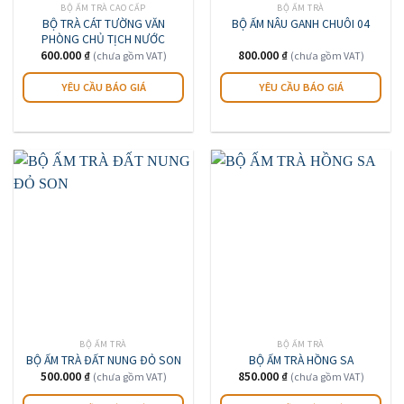
BỘ ẤM TRÀ CAO CẤP
BỘ ẤM TRÀ
trang
BỘ TRÀ CÁT TƯỜNG VĂN
BỘ ẤM NÂU GANH CHUÔI 04
sản
PHÒNG CHỦ TỊCH NƯỚC
600.000
₫
800.000
₫
phẩm
(chưa gồm VAT)
(chưa gồm VAT)
YÊU CẦU BÁO GIÁ
YÊU CẦU BÁO GIÁ
BỘ ẤM TRÀ
BỘ ẤM TRÀ
BỘ ẤM TRÀ ĐẤT NUNG ĐỎ SON
BỘ ẤM TRÀ HỒNG SA
500.000
₫
850.000
₫
(chưa gồm VAT)
(chưa gồm VAT)